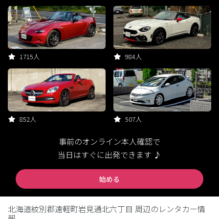
1715人
984人
852人
507人
事前のオンライン本人確認で
当日はすぐに出発できます ♪
始める
北海道紋別郡遠軽町岩見通北六丁目 周辺のレンタカー情
報