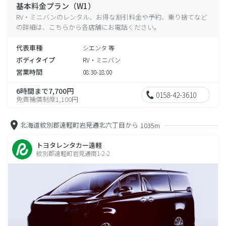
基本料金プラン（W1）
RV・ミニバンのレンタル、お得な割引料金や予約、乗り捨てなど
の詳細は、こちらから各店舗にお電話ください。
代表車種
シエンタ 等
ボディタイプ
RV・ミニバン
営業時間
08:30-18:00
6時間まで7,700円
0158-42-3610
免責補償制度1,100円
北海道紋別郡遠軽町岩見通北六丁目から
1035m
トヨタレンタカー遠軽
紋別郡遠軽町岩見通南1-2-2