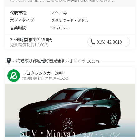
代表車種
アクア 等
ボディタイプ
スタンダード・ミドル
営業時間
08:30-18:00
3～6時間まで7,150円
0158-42-3610
免責補償制度1,100円
北海道紋別郡遠軽町岩見通北六丁目から
1035m
トヨタレンタカー遠軽
紋別郡遠軽町岩見通南1-2-2