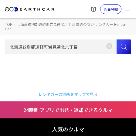
会員登録
TOP
›
北海道紋別郡遠軽町岩見通北六丁目 周辺の安い レンタカー Rent-a-
Car
レンタカーの場所をマップで見る
24時間 アプリで出発・返却できるクルマ
人気のクルマ