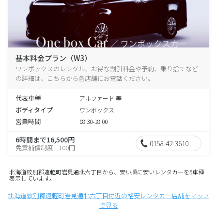
基本料金プラン（W3）
ワンボックスのレンタル、お得な割引料金や予約、乗り捨てなど
の詳細は、こちらから各店舗にお電話ください。
代表車種
アルファード 等
ボディタイプ
ワンボックス
営業時間
08:30-18:00
6時間まで16,500円
0158-42-3610
免責補償制度1,100円
北海道紋別郡遠軽町岩見通北六丁目から、安い順に安いレンタカーを5車種
表示しています。
北海道紋別郡遠軽町岩見通北六丁目付近の格安レンタカー店舗をマップ
で見る