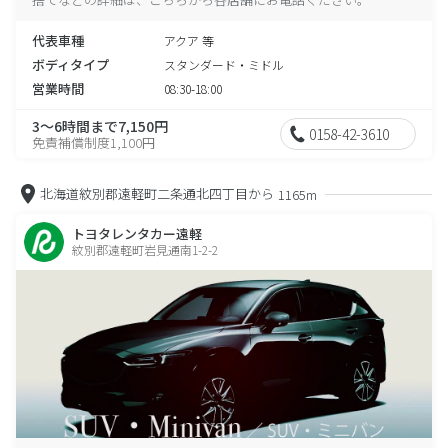
代表車種
アクア 等
ボディタイプ
スタンダード・ミドル
営業時間
08:30-18:00
3～6時間まで7,150円
0158-42-3610
免責補償制度1,100円
北海道紋別郡遠軽町二条通北四丁目から
1165m
トヨタレンタカー遠軽
紋別郡遠軽町岩見通南1-2-2