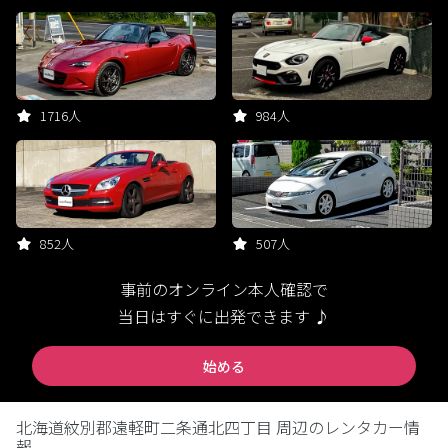
1716人
984人
852人
507人
事前のオンライン本人確認で
当日はすぐに出発できます ♪
始める
北海道紋別郡遠軽町二条通北四丁目 周辺のレンタカー情
報