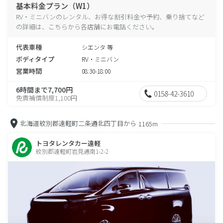
基本料金プラン（W1）
RV・ミニバンのレンタル、お得な割引料金や予約、乗り捨てなど
の詳細は、こちらから各店舗にお電話ください。
代表車種
シエンタ 等
ボディタイプ
RV・ミニバン
営業時間
08:30-18:00
6時間まで7,700円
0158-42-3610
免責補償制度1,100円
北海道紋別郡遠軽町二条通北四丁目から
1165m
トヨタレンタカー遠軽
紋別郡遠軽町岩見通南1-2-2