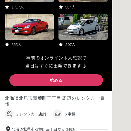
1717人
984人
853人
507人
事前のオンライン本人確認で
当日はすぐに出発できます ♪
始める
北海道北見市双葉町三丁目 周辺のレンタカー情
報
2 レンタカー店舗
6 車種
北海道北見市双葉町三丁目から
3493m