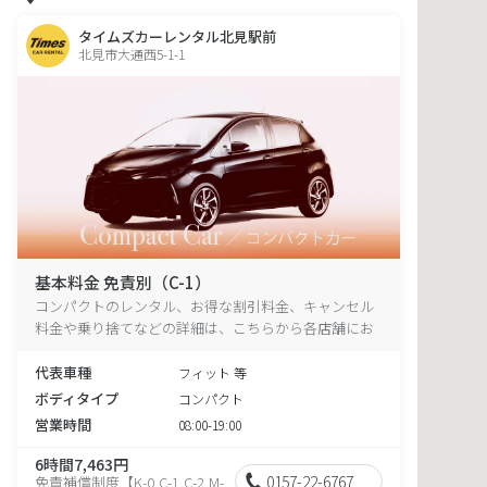
タイムズカーレンタル北見駅前
北見市大通西5-1-1
基本料金 免責別（C-1）
コンパクトのレンタル、お得な割引料金、キャンセル
料金や乗り捨てなどの詳細は、こちらから各店舗にお
電話ください。
代表車種
フィット 等
ボディタイプ
コンパクト
営業時間
08:00-19:00
6時間7,463円
0157-22-6767
免責補償制度【K-0,C-1,C-2,M-