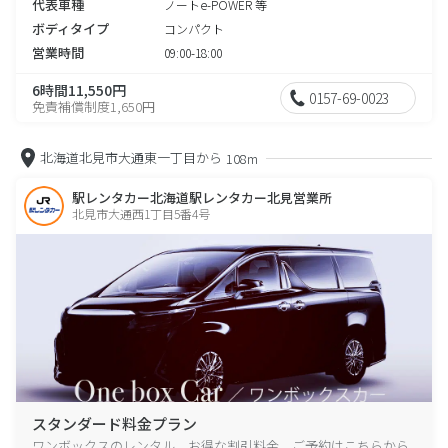
代表車種
ノートe-POWER 等
ボディタイプ
コンパクト
営業時間
09:00-18:00
6時間11,550円
0157-69-0023
免責補償制度1,650円
北海道北見市大通東一丁目から
108m
駅レンタカー北海道駅レンタカー北見営業所
北見市大通西1丁目5番4号
スタンダード料金プラン
ワンボックスのレンタル、お得な割引料金、ご予約はこちらから