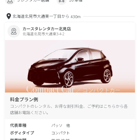
北海道北見市大通東一丁目から
430m
カースタレンタカー北見店
北海道北見市大通東3-4-2
料金プラン例
コンパクトのレンタル、お得な割引料金、ご予約はこちらから各
店舗お電話ください。
代表車種
パッソ 他
ボディタイプ
コンパクト