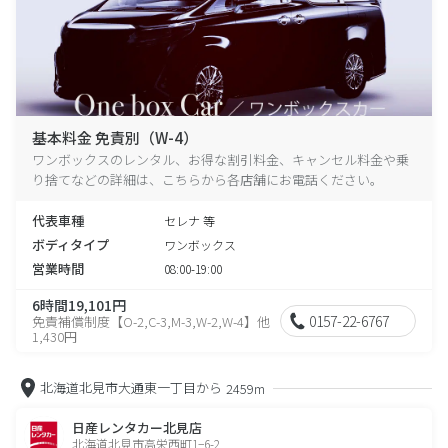
基本料金 免責別（W-4）
ワンボックスのレンタル、お得な割引料金、キャンセル料金や乗
り捨てなどの詳細は、こちらから各店舗にお電話ください。
代表車種
セレナ 等
ボディタイプ
ワンボックス
営業時間
08:00-19:00
6時間19,101円
0157-22-6767
免責補償制度【O-2,C-3,M-3,W-2,W-4】他
1,430円
北海道北見市大通東一丁目から
2459m
日産レンタカー北見店
北海道北見市高栄西町1−6-2