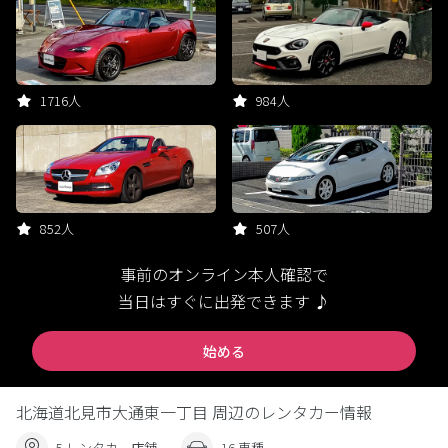
1716人
984人
852人
507人
事前のオンライン本人確認で
当日はすぐに出発できます ♪
始める
北海道北見市大通東一丁目 周辺のレンタカー情報
5 レンタカー店舗
16 車種