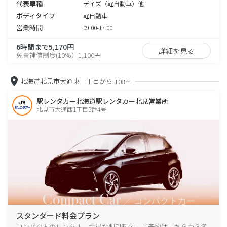
代表車種
デイズ（軽自動車）他
ボディタイプ
軽自動車
営業時間
09:00-17:00
6時間まで5,170円
詳細を見る
免責補償制度(10％）1,100円
北海道北見市大通東一丁目から
108m
駅レンタカー北海道駅レンタカー北見営業所
北見市大通西1丁目5番4号
スタンダード料金プラン
コンパクトのレンタル、お得な割引料金、ご予約はこちらから各