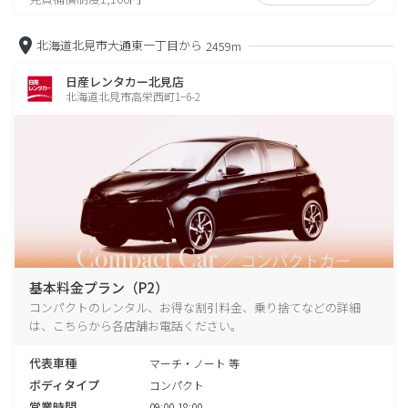
北海道北見市大通東一丁目から
2459m
日産レンタカー北見店
北海道北見市高栄西町1−6-2
基本料金プラン（P2）
コンパクトのレンタル、お得な割引料金、乗り捨てなどの詳細
は、こちらから各店舗お電話ください。
代表車種
マーチ・ノート 等
ボディタイプ
コンパクト
営業時間
09:00-18:00