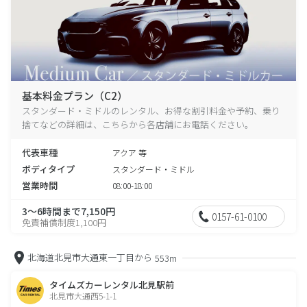
基本料金プラン（C2）
スタンダード・ミドルのレンタル、お得な割引料金や予約、乗り
捨てなどの詳細は、こちらから各店舗にお電話ください。
代表車種
アクア 等
ボディタイプ
スタンダード・ミドル
営業時間
08:00-18:00
3～6時間まで7,150円
0157-61-0100
免責補償制度1,100円
北海道北見市大通東一丁目から
553m
タイムズカーレンタル北見駅前
北見市大通西5-1-1