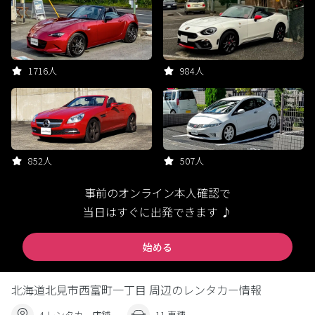
1716人
984人
852人
507人
事前のオンライン本人確認で
当日はすぐに出発できます ♪
始める
北海道北見市西富町一丁目 周辺のレンタカー情報
4 レンタカー店舗
11 車種