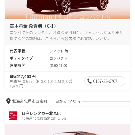
基本料金 免責別（C-1）
コンパクトのレンタル、お得な割引料金、キャンセル料金や乗り
捨てなどの詳細は、こちらから各店舗にお電話ください。
代表車種
フィット 等
ボディタイプ
コンパクト
営業時間
08:00-19:00
6時間7,463円
0157-22-6767
免責補償制度【K-0,C-1,C-2,M-2,S-2】
1,430円
北海道北見市西富町一丁目から
1064m
日産レンタカー北見店
北海道北見市高栄西町1−6-2