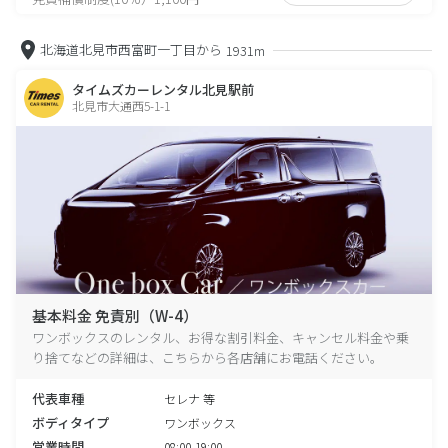
北海道北見市西富町一丁目から
1931m
タイムズカーレンタル北見駅前
北見市大通西5-1-1
基本料金 免責別（W-4）
ワンボックスのレンタル、お得な割引料金、キャンセル料金や乗
り捨てなどの詳細は、こちらから各店舗にお電話ください。
代表車種
セレナ 等
ボディタイプ
ワンボックス
営業時間
08:00-19:00