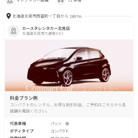
北海道北見市西富町一丁目から
2697m
カースタレンタカー北見店
北海道北見市大通東3-4-2
料金プラン例
コンパクトのレンタル、お得な割引料金、ご予約はこちらから各
店舗お電話ください。
代表車種
パッソ 他
ボディタイプ
コンパクト