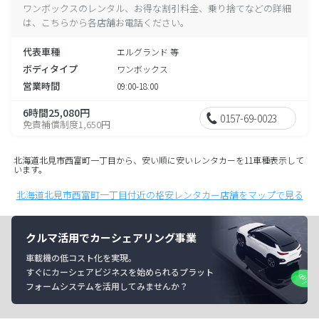
ワンボックスのレンタル、お得な割引料金、乗り捨てなどの詳細
は、こちらから各店舗お電話ください。
代表車種
エルグランド 等
ボディタイプ
ワンボックス
営業時間
09:00-18:00
6時間25,080円
0157-69-0023
免責補償制度1,650円
北海道北見市西富町一丁目から、安い順に安いレンタカーを11車種表示して
います。
北海道北見市西富町一丁目付近の格安レンタカー店舗をマップで見る
クルマ活用でカーシェアリング事業
車載機の低コスト化を実現。
すぐにカーシェアビジネスを始められるプラット
フォームシステムを活用してみませんか？