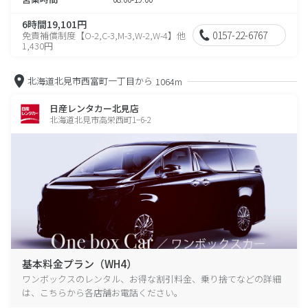
6時間19,101円
0157-22-6767
免責補償制度【O-2,C-3,M-3,W-2,W-4】他
1,430円
北海道北見市西富町一丁目から
1064m
日産レンタカー北見店
北海道北見市高栄西町1−6-2
基本料金プラン（WH4）
ワンボックスのレンタル、お得な割引料金、乗り捨てなどの詳細
は、こちらから各店舗お電話ください。