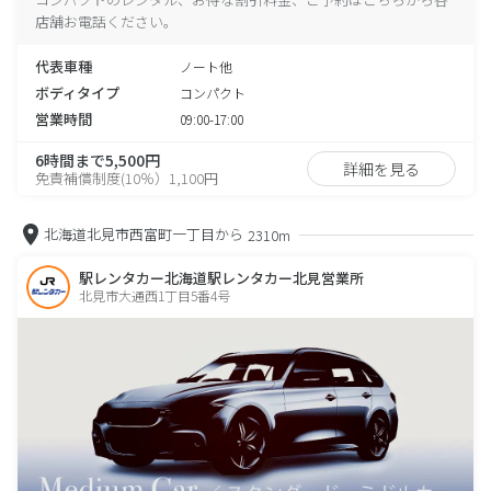
店舗お電話ください。
代表車種
ノート他
ボディタイプ
コンパクト
営業時間
09:00-17:00
6時間まで5,500円
詳細を見る
免責補償制度(10％）1,100円
北海道北見市西富町一丁目から
2310m
駅レンタカー北海道駅レンタカー北見営業所
北見市大通西1丁目5番4号