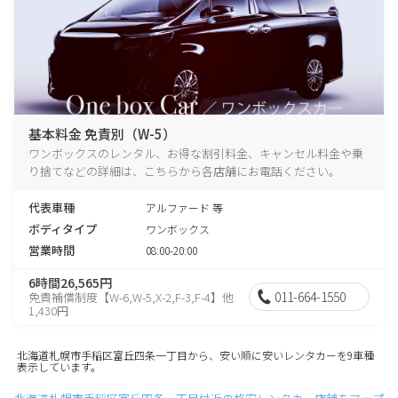
基本料金 免責別（W-5）
ワンボックスのレンタル、お得な割引料金、キャンセル料金や乗
り捨てなどの詳細は、こちらから各店舗にお電話ください。
代表車種
アルファード 等
ボディタイプ
ワンボックス
営業時間
08:00-20:00
6時間26,565円
011-664-1550
免責補償制度【W-6,W-5,X-2,F-3,F-4】他
1,430円
北海道札幌市手稲区富丘四条一丁目から、安い順に安いレンタカーを9車種
表示しています。