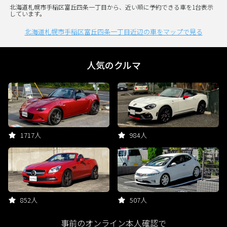
北海道札幌市手稲区富丘四条一丁目から、近い順に予約できる車を1台表示
しています。
北海道札幌市手稲区富丘四条一丁目近辺の車をマップで見る
人気のクルマ
1717人
984人
852人
507人
事前のオンライン本人確認で