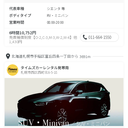
代表車種
シエンタ 等
ボディタイプ
RV・ミニバン
営業時間
08:00-20:00
6時間10,752円
011-664-1550
免責補償制度【O-2,C-3,M-3,W-2,W-4】他
1,430円
北海道札幌市手稲区富丘四条一丁目から
3691m
タイムズカーレンタル発寒南
札幌市西区西町北6-5-18