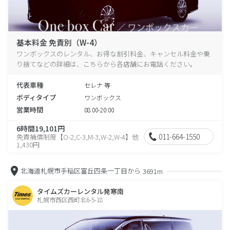
基本料金 免責別（W-4）
ワンボックスのレンタル、お得な割引料金、キャンセル料金や乗
り捨てなどの詳細は、こちらから各店舗にお電話ください。
代表車種
セレナ 等
ボディタイプ
ワンボックス
営業時間
08:00-20:00
6時間19,101円
011-664-1550
免責補償制度【O-2,C-3,M-3,W-2,W-4】他
1,430円
北海道札幌市手稲区富丘四条一丁目から
3691m
タイムズカーレンタル発寒南
札幌市西区西町北6-5-18