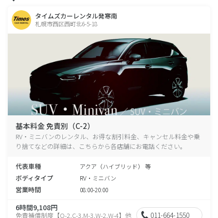
タイムズカーレンタル発寒南
札幌市西区西町北6-5-18
基本料金 免責別（C-2）
RV・ミニバンのレンタル、お得な割引料金、キャンセル料金や乗
り捨てなどの詳細は、こちらから各店舗にお電話ください。
代表車種
アクア（ハイブリッド） 等
ボディタイプ
RV・ミニバン
営業時間
08:00-20:00
6時間9,108円
011-664-1550
免責補償制度【O-2,C-3,M-3,W-2,W-4】他