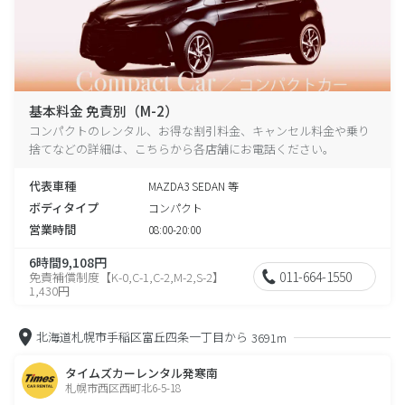
基本料金 免責別（M-2）
コンパクトのレンタル、お得な割引料金、キャンセル料金や乗り
捨てなどの詳細は、こちらから各店舗にお電話ください。
代表車種
MAZDA3 SEDAN 等
ボディタイプ
コンパクト
営業時間
08:00-20:00
6時間9,108円
011-664-1550
免責補償制度【K-0,C-1,C-2,M-2,S-2】
1,430円
北海道札幌市手稲区富丘四条一丁目から
3691m
タイムズカーレンタル発寒南
札幌市西区西町北6-5-18