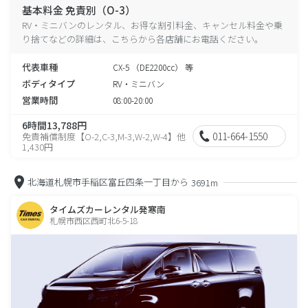
基本料金 免責別（O-3）
RV・ミニバンのレンタル、お得な割引料金、キャンセル料金や乗
り捨てなどの詳細は、こちらから各店舗にお電話ください。
代表車種
CX-5 （DE2200cc） 等
ボディタイプ
RV・ミニバン
営業時間
08:00-20:00
6時間13,788円
011-664-1550
免責補償制度【O-2,C-3,M-3,W-2,W-4】他
1,430円
北海道札幌市手稲区富丘四条一丁目から
3691m
タイムズカーレンタル発寒南
札幌市西区西町北6-5-18