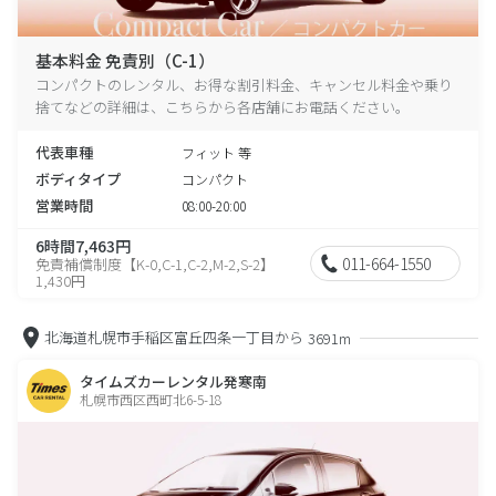
基本料金 免責別（C-1）
コンパクトのレンタル、お得な割引料金、キャンセル料金や乗り
捨てなどの詳細は、こちらから各店舗にお電話ください。
代表車種
フィット 等
ボディタイプ
コンパクト
営業時間
08:00-20:00
6時間7,463円
011-664-1550
免責補償制度【K-0,C-1,C-2,M-2,S-2】
1,430円
北海道札幌市手稲区富丘四条一丁目から
3691m
タイムズカーレンタル発寒南
札幌市西区西町北6-5-18