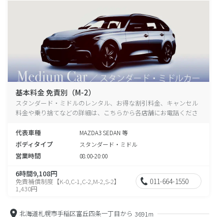
基本料金 免責別（M-2）
スタンダード・ミドルのレンタル、お得な割引料金、キャンセル
料金や乗り捨てなどの詳細は、こちらから各店舗にお電話くださ
い。
代表車種
MAZDA3 SEDAN 等
ボディタイプ
スタンダード・ミドル
営業時間
08:00-20:00
6時間9,108円
011-664-1550
免責補償制度【K-0,C-1,C-2,M-2,S-2】
1,430円
北海道札幌市手稲区富丘四条一丁目から
3691m