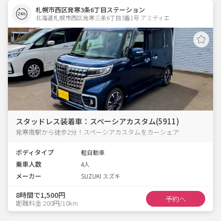
札幌市西区発寒3条6丁目ステーション
北海道札幌市西区発寒三条6丁目3番1号 アミティエ 
スタッドレス装着車：スペーシアカスタム(5911)
発寒南駅から徒歩2分！スペーシアカスタムをカーシェア
ボディタイプ
軽自動車
乗車人数
4人
メーカー
SUZUKI スズキ
8時間で1,500円
予約へ
距離料金 200円/10km