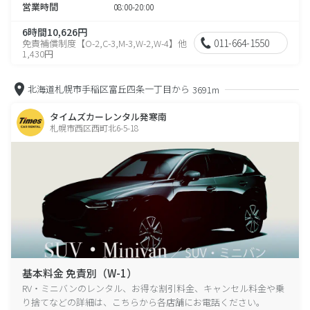
営業時間
08:00-20:00
6時間10,626円
011-664-1550
免責補償制度【O-2,C-3,M-3,W-2,W-4】他
1,430円
北海道札幌市手稲区富丘四条一丁目から
3691m
タイムズカーレンタル発寒南
札幌市西区西町北6-5-18
基本料金 免責別（W-1）
RV・ミニバンのレンタル、お得な割引料金、キャンセル料金や乗
り捨てなどの詳細は、こちらから各店舗にお電話ください。