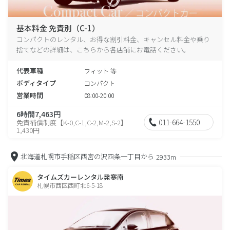
基本料金 免責別（C-1）
コンパクトのレンタル、お得な割引料金、キャンセル料金や乗り
捨てなどの詳細は、こちらから各店舗にお電話ください。
代表車種
フィット 等
ボディタイプ
コンパクト
営業時間
08:00-20:00
6時間7,463円
011-664-1550
免責補償制度【K-0,C-1,C-2,M-2,S-2】
1,430円
北海道札幌市手稲区西宮の沢四条一丁目から
2933m
タイムズカーレンタル発寒南
札幌市西区西町北6-5-18