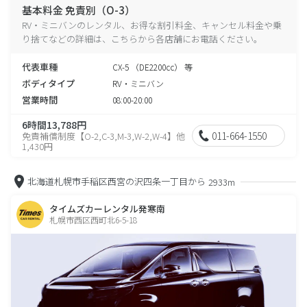
基本料金 免責別（O-3）
RV・ミニバンのレンタル、お得な割引料金、キャンセル料金や乗
り捨てなどの詳細は、こちらから各店舗にお電話ください。
代表車種
CX-5 （DE2200cc） 等
ボディタイプ
RV・ミニバン
営業時間
08:00-20:00
6時間13,788円
011-664-1550
免責補償制度【O-2,C-3,M-3,W-2,W-4】他
1,430円
北海道札幌市手稲区西宮の沢四条一丁目から
2933m
タイムズカーレンタル発寒南
札幌市西区西町北6-5-18