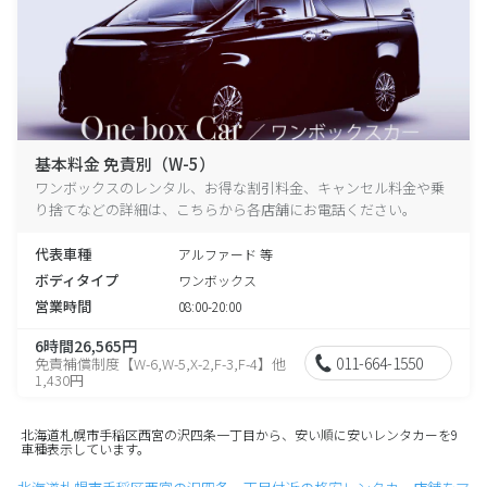
基本料金 免責別（W-5）
ワンボックスのレンタル、お得な割引料金、キャンセル料金や乗
り捨てなどの詳細は、こちらから各店舗にお電話ください。
代表車種
アルファード 等
ボディタイプ
ワンボックス
営業時間
08:00-20:00
6時間26,565円
011-664-1550
免責補償制度【W-6,W-5,X-2,F-3,F-4】他
1,430円
北海道札幌市手稲区西宮の沢四条一丁目から、安い順に安いレンタカーを9
車種表示しています。