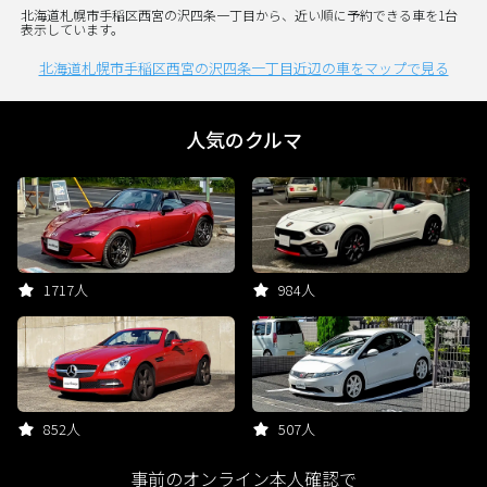
北海道札幌市手稲区西宮の沢四条一丁目から、近い順に予約できる車を1台
表示しています。
北海道札幌市手稲区西宮の沢四条一丁目近辺の車をマップで見る
人気のクルマ
1717人
984人
852人
507人
事前のオンライン本人確認で