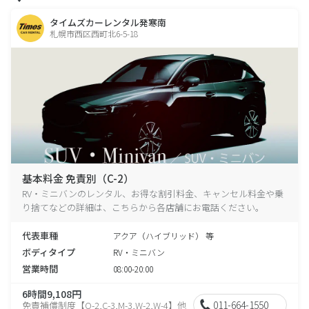
タイムズカーレンタル発寒南
札幌市西区西町北6-5-18
基本料金 免責別（C-2）
RV・ミニバンのレンタル、お得な割引料金、キャンセル料金や乗
り捨てなどの詳細は、こちらから各店舗にお電話ください。
代表車種
アクア（ハイブリッド） 等
ボディタイプ
RV・ミニバン
営業時間
08:00-20:00
6時間9,108円
011-664-1550
免責補償制度【O-2,C-3,M-3,W-2,W-4】他