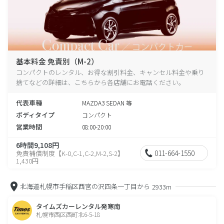
基本料金 免責別（M-2）
コンパクトのレンタル、お得な割引料金、キャンセル料金や乗り
捨てなどの詳細は、こちらから各店舗にお電話ください。
代表車種
MAZDA3 SEDAN 等
ボディタイプ
コンパクト
営業時間
08:00-20:00
6時間9,108円
011-664-1550
免責補償制度【K-0,C-1,C-2,M-2,S-2】
1,430円
北海道札幌市手稲区西宮の沢四条一丁目から
2933m
タイムズカーレンタル発寒南
札幌市西区西町北6-5-18