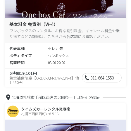
基本料金 免責別（W-4）
ワンボックスのレンタル、お得な割引料金、キャンセル料金や乗
り捨てなどの詳細は、こちらから各店舗にお電話ください。
代表車種
セレナ 等
ボディタイプ
ワンボックス
営業時間
08:00-20:00
6時間19,101円
011-664-1550
免責補償制度【O-2,C-3,M-3,W-2,W-4】他
1,430円
北海道札幌市手稲区西宮の沢四条一丁目から
2933m
タイムズカーレンタル発寒南
札幌市西区西町北6-5-18