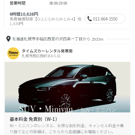
営業時間
08:00-20:00
6時間10,626円
011-664-1550
免責補償制度【O-2,C-3,M-3,W-2,W-4】他
1,430円
北海道札幌市手稲区西宮の沢四条一丁目から
2933m
タイムズカーレンタル発寒南
札幌市西区西町北6-5-18
基本料金 免責別（W-1）
RV・ミニバンのレンタル、お得な割引料金、キャンセル料金や乗
り捨てなどの詳細は、こちらから各店舗にお電話ください。