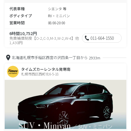
代表車種
シエンタ 等
ボディタイプ
RV・ミニバン
営業時間
08:00-20:00
6時間10,752円
011-664-1550
免責補償制度【O-2,C-3,M-3,W-2,W-4】他
1,430円
北海道札幌市手稲区西宮の沢四条一丁目から
2933m
タイムズカーレンタル発寒南
札幌市西区西町北6-5-18