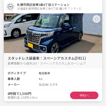
札幌市西区発寒3条6丁目ステーション
北海道札幌市西区発寒三条6丁目3番1号 アミティエ 
スタッドレス装着車：スペーシアカスタム(5911)
発寒南駅から徒歩2分！スペーシアカスタムをカーシェア
ボディタイプ
軽自動車
乗車人数
4人
メーカー
SUZUKI スズキ
8時間で1,500円
予約へ
距離料金 200円/10km