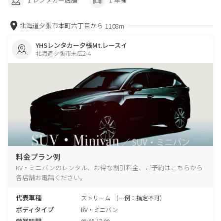
北海道夕張市本町六丁目から
1108m
YHSレンタカー夕張Mt.レースイ
北海道夕張市末広2-4
料金プラン例
RV・ミニバンのレンタル、お得な割引料金、ご予約はこちらから
各店舗お電話ください。
代表車種
ストリーム (一例：指定不可)
ボディタイプ
RV・ミニバン