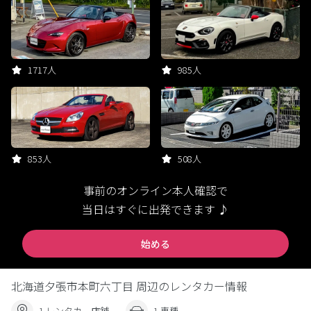
1717人
985人
853人
508人
事前のオンライン本人確認で
当日はすぐに出発できます ♪
始める
北海道夕張市本町六丁目 周辺のレンタカー情報
1 レンタカー店舗
1 車種