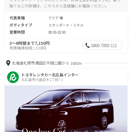
捨てなどの詳細は、こちらから各店舗にお電話ください。
代表車種
アクア 等
ボディタイプ
スタンダード・ミドル
営業時間
08:00-18:00
3～6時間まで7,150円
0800-7000-111
免責補償制度1,100円
北海道札幌市清田区平岡公園から
3080m
トヨタレンタカー北広島インター
北広島市大曲並木1丁目7-1