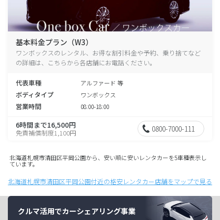
基本料金プラン（W3）
ワンボックスのレンタル、お得な割引料金や予約、乗り捨てなど
の詳細は、こちらから各店舗にお電話ください。
代表車種
アルファード 等
ボディタイプ
ワンボックス
営業時間
08:00-18:00
6時間まで16,500円
0800-7000-111
免責補償制度1,100円
北海道札幌市清田区平岡公園から、安い順に安いレンタカーを5車種表示し
ています。
北海道札幌市清田区平岡公園付近の格安レンタカー店舗をマップで見る
クルマ活用でカーシェアリング事業