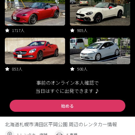
1717人
985人
853人
508人
事前のオンライン本人確認で
当日はすぐに出発できます ♪
始める
北海道札幌市清田区平岡公園 周辺のレンタカー情報
1 レンタカー店舗
5 車種