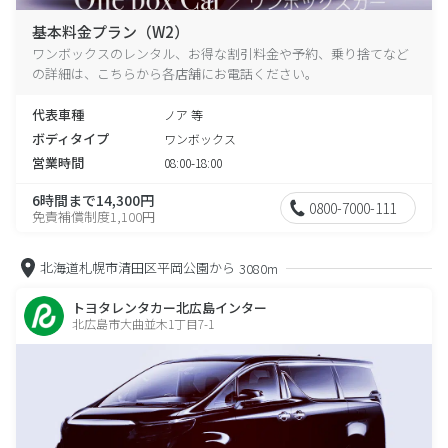
基本料金プラン（W2）
ワンボックスのレンタル、お得な割引料金や予約、乗り捨てなど
の詳細は、こちらから各店舗にお電話ください。
代表車種
ノア 等
ボディタイプ
ワンボックス
営業時間
08:00-18:00
6時間まで14,300円
0800-7000-111
免責補償制度1,100円
北海道札幌市清田区平岡公園から
3080m
トヨタレンタカー北広島インター
北広島市大曲並木1丁目7-1