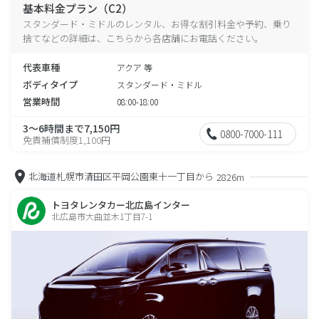
基本料金プラン（C2）
スタンダード・ミドルのレンタル、お得な割引料金や予約、乗り
捨てなどの詳細は、こちらから各店舗にお電話ください。
代表車種
アクア 等
ボディタイプ
スタンダード・ミドル
営業時間
08:00-18:00
3～6時間まで7,150円
0800-7000-111
免責補償制度1,100円
北海道札幌市清田区平岡公園東十一丁目から
2826m
トヨタレンタカー北広島インター
北広島市大曲並木1丁目7-1