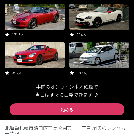
1716人
984人
852人
507人
事前のオンライン本人確認で
当日はすぐに出発できます ♪
始める
北海道札幌市清田区平岡公園東十一丁目 周辺のレンタカ
ー情報