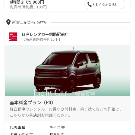
6時間まで9,900円
0154-53-0100
免責補償制度1,100円
新富士駅から
2677m
日産レンタカー釧路駅前店
北海道釧路市幸町13-1-1
基本料金プラン（P0）
軽自動車のレンタル、お得な割引料金、乗り捨てなどの詳細は、
こちらから各店舗お電話ください。
代表車種
デイズ 等
ボディタイプ
軽自動車