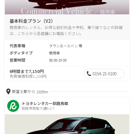
基本料金プラン（V2）
商用車のレンタル、お得な割引料金や予約、乗り捨てなどの詳細
は、こちらから各店舗にお電話ください。
代表車種
タウンエースバン 等
ボディタイプ
商用車
営業時間
08:00-19:00
6時間まで7,150円
0154-23-0100
免責補償制度1,100円
新富士駅から
2039m
トヨタレンタカー釧路鳥取
釧路市鳥取大通8-2-7