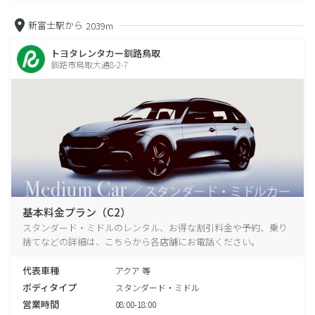
新富士駅から
2039m
トヨタレンタカー釧路鳥取
釧路市鳥取大通8-2-7
基本料金プラン（C2）
スタンダード・ミドルのレンタル、お得な割引料金や予約、乗り
捨てなどの詳細は、こちらから各店舗にお電話ください。
代表車種
アクア 等
ボディタイプ
スタンダード・ミドル
営業時間
08:00-18:00