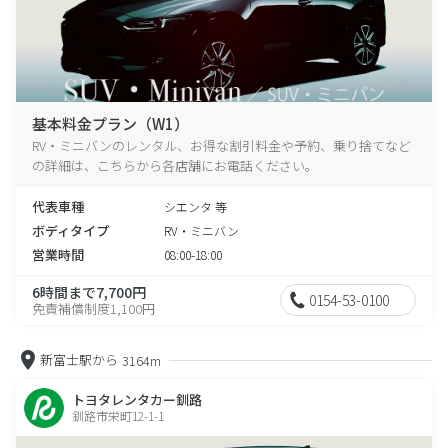
基本料金プラン（W1）
RV・ミニバンのレンタル、お得な割引料金や予約、乗り捨てなど
の詳細は、こちらから各店舗にお電話ください。
代表車種
シエンタ 等
ボディタイプ
RV・ミニバン
営業時間
08:00-18:00
6時間まで7,700円
0154-53-0100
免責補償制度1,100円
新富士駅から
3164m
トヨタレンタカー釧路
釧路市栄町12-1-1