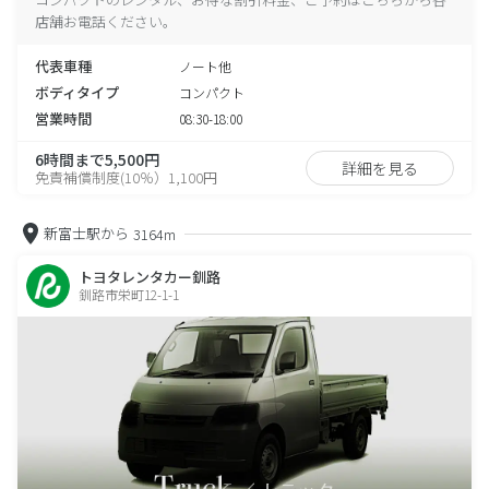
店舗お電話ください。
代表車種
ノート他
ボディタイプ
コンパクト
営業時間
08:30-18:00
6時間まで5,500円
詳細を見る
免責補償制度(10％）1,100円
新富士駅から
3164m
トヨタレンタカー釧路
釧路市栄町12-1-1