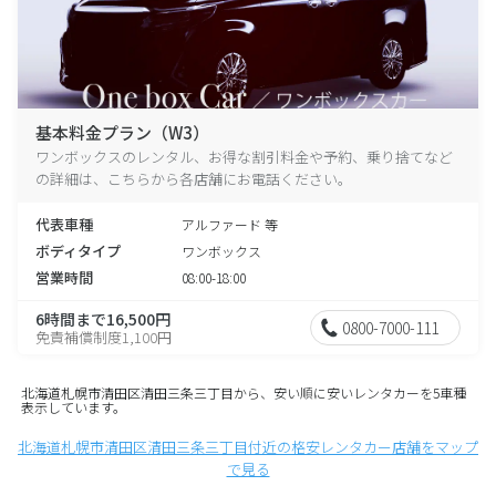
基本料金プラン（W3）
ワンボックスのレンタル、お得な割引料金や予約、乗り捨てなど
の詳細は、こちらから各店舗にお電話ください。
代表車種
アルファード 等
ボディタイプ
ワンボックス
営業時間
08:00-18:00
6時間まで16,500円
0800-7000-111
免責補償制度1,100円
北海道札幌市清田区清田三条三丁目から、安い順に安いレンタカーを5車種
表示しています。
北海道札幌市清田区清田三条三丁目付近の格安レンタカー店舗をマップ
で見る