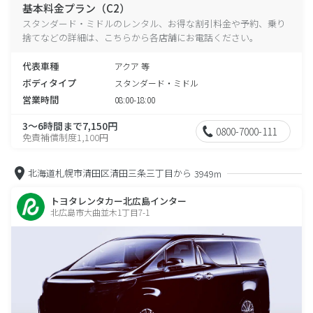
基本料金プラン（C2）
スタンダード・ミドルのレンタル、お得な割引料金や予約、乗り
捨てなどの詳細は、こちらから各店舗にお電話ください。
代表車種
アクア 等
ボディタイプ
スタンダード・ミドル
営業時間
08:00-18:00
3～6時間まで7,150円
0800-7000-111
免責補償制度1,100円
北海道札幌市清田区清田三条三丁目から
3949m
トヨタレンタカー北広島インター
北広島市大曲並木1丁目7-1