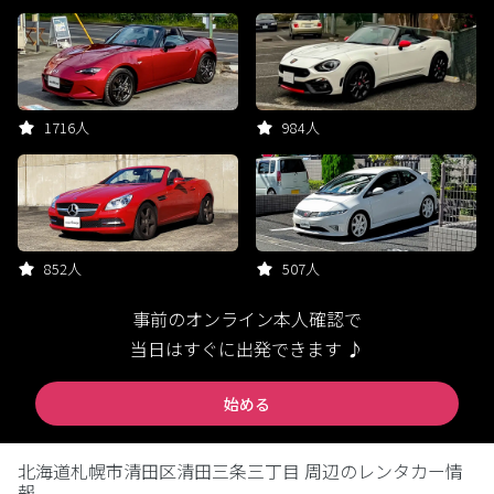
1716人
984人
852人
507人
事前のオンライン本人確認で
当日はすぐに出発できます ♪
始める
北海道札幌市清田区清田三条三丁目 周辺のレンタカー情
報