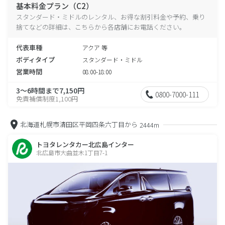
基本料金プラン（C2）
スタンダード・ミドルのレンタル、お得な割引料金や予約、乗り
捨てなどの詳細は、こちらから各店舗にお電話ください。
代表車種
アクア 等
ボディタイプ
スタンダード・ミドル
営業時間
08:00-18:00
3～6時間まで7,150円
0800-7000-111
免責補償制度1,100円
北海道札幌市清田区平岡四条六丁目から
2444m
トヨタレンタカー北広島インター
北広島市大曲並木1丁目7-1