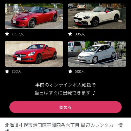
1717人
985人
853人
508人
事前のオンライン本人確認で
当日はすぐに出発できます ♪
始める
北海道札幌市清田区平岡四条六丁目 周辺のレンタカー情
報