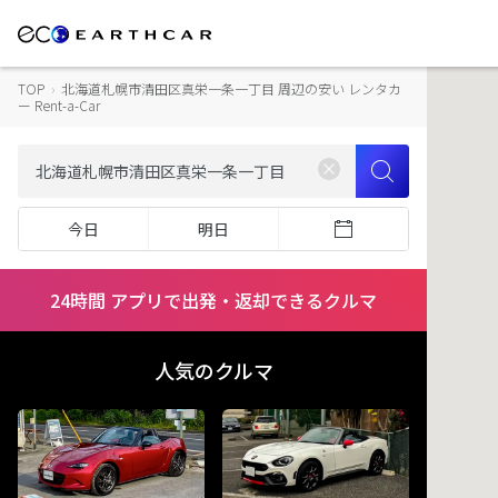
TOP
›
北海道札幌市清田区真栄一条一丁目 周辺の安い レンタカ
ー Rent-a-Car
今日
明日
24時間 アプリで出発・返却できるクルマ
人気のクルマ