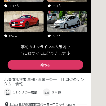
1717人
984人
852人
507人
事前のオンライン本人確認で
当日はすぐに出発できます ♪
始める
北海道札幌市清田区真栄一条一丁目 周辺のレン
タカー情報
1 レンタカー店舗
5 車種
北海道札幌市清田区真栄一条一丁目から
3464m