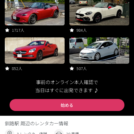
1717人
984人
852人
507人
事前のオンライン本人確認で
当日はすぐに出発できます ♪
始める
釧路駅 周辺のレンタカー情報
3 レンタカー店舗
20 車種