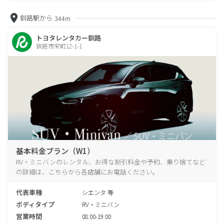
釧路駅から
344m
トヨタレンタカー釧路
釧路市栄町12-1-1
基本料金プラン（W1）
RV・ミニバンのレンタル、お得な割引料金や予約、乗り捨てなど
の詳細は、こちらから各店舗にお電話ください。
代表車種
シエンタ 等
ボディタイプ
RV・ミニバン
営業時間
08:00-19:00