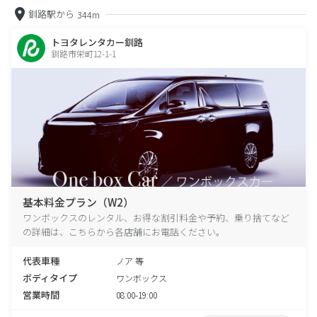
釧路駅から
344m
トヨタレンタカー釧路
釧路市栄町12-1-1
基本料金プラン（W2）
ワンボックスのレンタル、お得な割引料金や予約、乗り捨てなど
の詳細は、こちらから各店舗にお電話ください。
代表車種
ノア 等
ボディタイプ
ワンボックス
営業時間
08:00-19:00