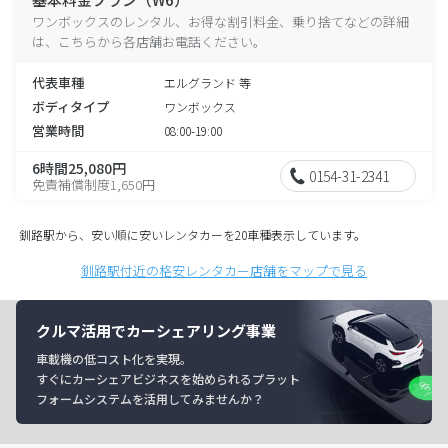
ワンボックスのレンタル、お得な割引料金、乗り捨てなどの詳細
は、こちらから各店舗お電話ください。
代表車種
エルグランド 等
ボディタイプ
ワンボックス
営業時間
08:00-19:00
6時間25,080円
0154-31-2341
免責補償制度1,650円
釧路駅から、安い順に安いレンタカーを20車種表示しています。
釧路駅付近の格安レンタカー店舗をマップで見る
クルマ活用でカーシェアリング事業
車載機の低コスト化を実現。
すぐにカーシェアビジネスを始められるプラット
フォームシステムを活用してみませんか？