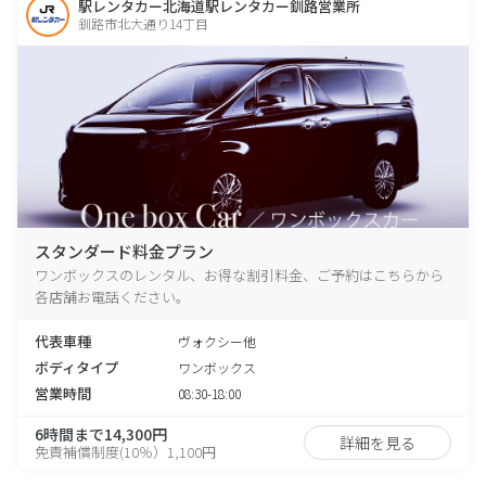
駅レンタカー北海道駅レンタカー釧路営業所
釧路市北大通り14丁目
スタンダード料金プラン
ワンボックスのレンタル、お得な割引料金、ご予約はこちらから
各店舗お電話ください。
代表車種
ヴォクシー他
ボディタイプ
ワンボックス
営業時間
08:30-18:00
6時間まで14,300円
詳細を見る
免責補償制度(10％）1,100円