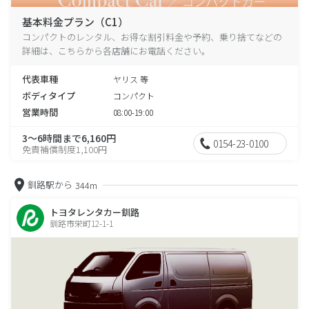
基本料金プラン（C1）
コンパクトのレンタル、お得な割引料金や予約、乗り捨てなどの
詳細は、こちらから各店舗にお電話ください。
代表車種
ヤリス 等
ボディタイプ
コンパクト
営業時間
08:00-19:00
3～6時間まで6,160円
0154-23-0100
免責補償制度1,100円
釧路駅から
344m
トヨタレンタカー釧路
釧路市栄町12-1-1