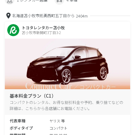
北海道苫小牧市拓勇西町五丁目から
2404m
トヨタレンタカー苫小牧
苫小牧市新開町3丁目3-2
基本料金プラン（C1）
コンパクトのレンタル、お得な割引料金や予約、乗り捨てなどの
詳細は、こちらから各店舗にお電話ください。
代表車種
ヤリス 等
ボディタイプ
コンパクト