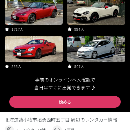
1717人
984人
853人
507人
事前のオンライン本人確認で
当日はすぐに出発できます ♪
始める
北海道苫小牧市拓勇西町五丁目 周辺のレンタカー情報
1 レンタカー店舗
4 車種