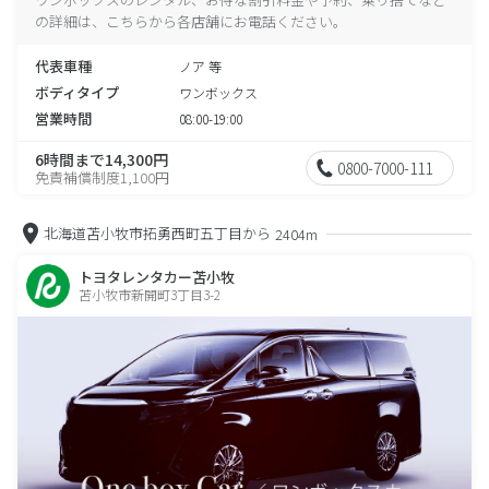
の詳細は、こちらから各店舗にお電話ください。
代表車種
ノア 等
ボディタイプ
ワンボックス
営業時間
08:00-19:00
6時間まで14,300円
0800-7000-111
免責補償制度1,100円
北海道苫小牧市拓勇西町五丁目から
2404m
トヨタレンタカー苫小牧
苫小牧市新開町3丁目3-2