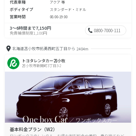
代表車種
アクア 等
ボディタイプ
スタンダード・ミドル
営業時間
08:00-19:00
3～6時間まで7,150円
0800-7000-111
免責補償制度1,100円
北海道苫小牧市拓勇西町五丁目から
2404m
トヨタレンタカー苫小牧
苫小牧市新開町3丁目3-2
基本料金プラン（W2）
ワンボックスのレンタル、お得な割引料金や予約、乗り捨てなど