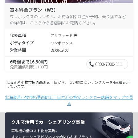
基本料金プラン（W3）
ワンボックスのレンタル、お得な割引料金や予約、乗り捨てなど
の詳細は、こちらから各店舗にお電話ください。
代表車種
アルファード 等
ボディタイプ
ワンボックス
営業時間
08:00-19:00
6時間まで16,500円
0800-7000-111
免責補償制度1,100円
北海道苫小牧市拓勇西町五丁目から、安い順に安いレンタカーを4車種表示
しています。
北海道苫小牧市拓勇西町五丁目付近の格安レンタカー店舗をマップで見
る
クルマ活用でカーシェアリング事業
車載機の低コスト化を実現。
すぐにカーシェアビジネスを始められるプラット