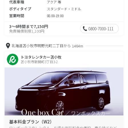
代表車種
アクア 等
ボディタイプ
スタンダード・ミドル
営業時間
08:00-19:00
3～6時間まで7,150円
0800-7000-111
免責補償制度1,100円
北海道苫小牧市明野元町二丁目から
1464m
トヨタレンタカー苫小牧
苫小牧市新開町3丁目3-2
基本料金プラン（W2）
ワンボックスのレンタル、お得な割引料金や予約、乗り捨てなど