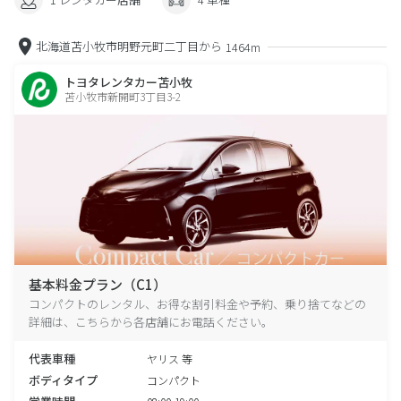
北海道苫小牧市明野元町二丁目から
1464m
トヨタレンタカー苫小牧
苫小牧市新開町3丁目3-2
基本料金プラン（C1）
コンパクトのレンタル、お得な割引料金や予約、乗り捨てなどの
詳細は、こちらから各店舗にお電話ください。
代表車種
ヤリス 等
ボディタイプ
コンパクト