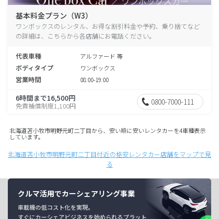
基本料金プラン（W3）
ワンボックスのレンタル、お得な割引料金や予約、乗り捨てなど
の詳細は、こちらから各店舗にお電話ください。
代表車種
アルファード 等
ボディタイプ
ワンボックス
営業時間
08:00-19:00
6時間まで16,500円
0800-7000-111
免責補償制度1,100円
北海道苫小牧市明野元町二丁目から、安い順に安いレンタカーを4車種表示
しています。
北海道苫小牧市明野元町二丁目付近の格安レンタカー店舗をマップで見
る
クルマ活用でカーシェアリング事業
車載機の低コスト化を実現。
すぐにカーシェアビジネスを始められるプラット