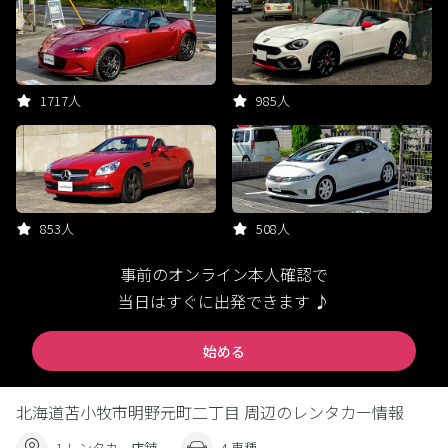
1717人
985人
853人
508人
事前のオンライン本人確認で
当日はすぐに出発できます ♪
始める
北海道苫小牧市明野元町二丁目 周辺のレンタカー情報
1 レンタカー店舗
4 車種