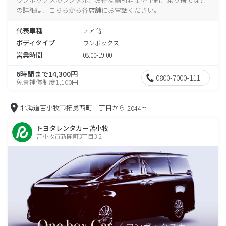
の詳細は、こちらから各店舗にお電話ください。
代表車種
ノア 等
ボディタイプ
ワンボックス
営業時間
08:00-19:00
6時間まで14,300円
0800-7000-111
免責補償制度1,100円
北海道苫小牧市拓勇西町二丁目から
2044m
トヨタレンタカー苫小牧
苫小牧市新開町3丁目3-2