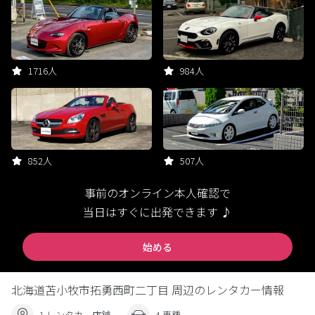
1716人
984人
852人
507人
事前のオンライン本人確認で
当日はすぐに出発できます ♪
始める
北海道苫小牧市拓勇西町二丁目 周辺のレンタカー情報
1 レンタカー店舗
4 車種