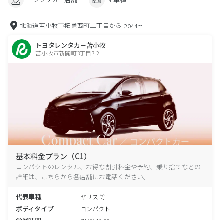
北海道苫小牧市拓勇西町二丁目から
2044m
トヨタレンタカー苫小牧
苫小牧市新開町3丁目3-2
基本料金プラン（C1）
コンパクトのレンタル、お得な割引料金や予約、乗り捨てなどの
詳細は、こちらから各店舗にお電話ください。
代表車種
ヤリス 等
ボディタイプ
コンパクト