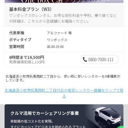
基本料金プラン（W3）
ワンボックスのレンタル、お得な割引料金や予約、乗り捨てなど
の詳細は、こちらから各店舗にお電話ください。
代表車種
アルファード 等
ボディタイプ
ワンボックス
営業時間
08:00-19:00
6時間まで16,500円
0800-7000-111
免責補償制度1,100円
北海道苫小牧市拓勇西町二丁目から、安い順に安いレンタカーを4車種表示
しています。
北海道苫小牧市拓勇西町二丁目付近の格安レンタカー店舗をマップで見
る
クルマ活用でカーシェアリング事業
車載機の低コスト化を実現。
すぐにカーシェアビジネスを始められるプラット