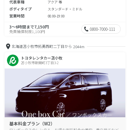
代表車種
アクア 等
ボディタイプ
スタンダード・ミドル
営業時間
08:00-19:00
3～6時間まで7,150円
0800-7000-111
免責補償制度1,100円
北海道苫小牧市拓勇西町二丁目から
2044m
トヨタレンタカー苫小牧
苫小牧市新開町3丁目3-2
基本料金プラン（W2）
ワンボックスのレンタル、お得な割引料金や予約、乗り捨てなど