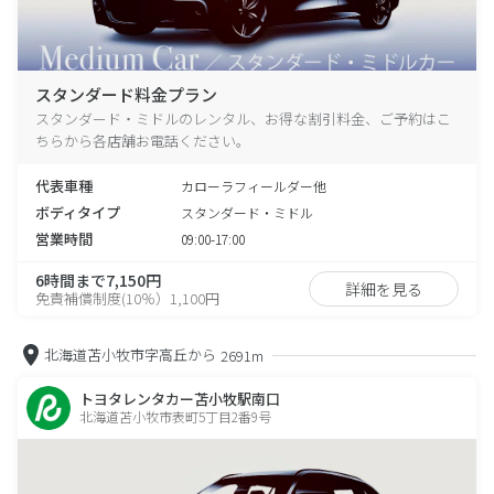
スタンダード料金プラン
スタンダード・ミドルのレンタル、お得な割引料金、ご予約はこ
ちらから各店舗お電話ください。
代表車種
カローラフィールダー他
ボディタイプ
スタンダード・ミドル
営業時間
09:00-17:00
6時間まで7,150円
詳細を見る
免責補償制度(10％）1,100円
北海道苫小牧市字高丘から
2691m
トヨタレンタカー苫小牧駅南口
北海道苫小牧市表町5丁目2番9号