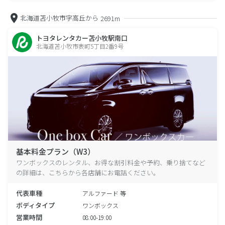
北海道苫小牧市字高丘から
2691m
トヨタレンタカー苫小牧駅南口
北海道苫小牧市表町5丁目2番9号
基本料金プラン（W3）
ワンボックスのレンタル、お得な割引料金や予約、乗り捨てなど
の詳細は、こちらから各店舗にお電話ください。
代表車種
アルファード 等
ボディタイプ
ワンボックス
営業時間
08:00-19:00