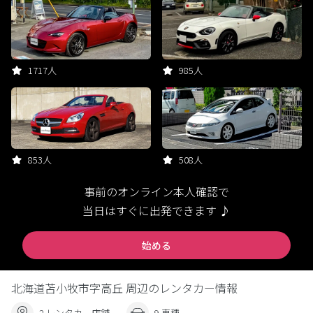
1717人
985人
853人
508人
事前のオンライン本人確認で
当日はすぐに出発できます ♪
始める
北海道苫小牧市字高丘 周辺のレンタカー情報
2 レンタカー店舗
9 車種