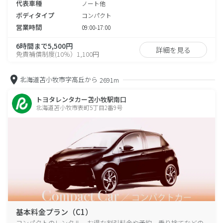
代表車種
ノート他
ボディタイプ
コンパクト
営業時間
09:00-17:00
6時間まで5,500円
詳細を見る
免責補償制度(10％）1,100円
北海道苫小牧市字高丘から
2691m
トヨタレンタカー苫小牧駅南口
北海道苫小牧市表町5丁目2番9号
基本料金プラン（C1）
コンパクトのレンタル、お得な割引料金や予約、乗り捨てなどの