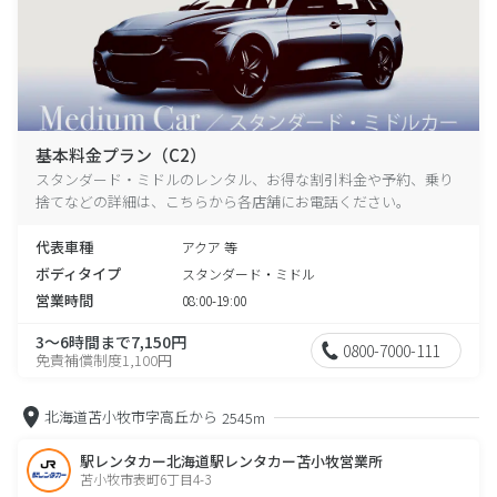
基本料金プラン（C2）
スタンダード・ミドルのレンタル、お得な割引料金や予約、乗り
捨てなどの詳細は、こちらから各店舗にお電話ください。
代表車種
アクア 等
ボディタイプ
スタンダード・ミドル
営業時間
08:00-19:00
3～6時間まで7,150円
0800-7000-111
免責補償制度1,100円
北海道苫小牧市字高丘から
2545m
駅レンタカー北海道駅レンタカー苫小牧営業所
苫小牧市表町6丁目4-3