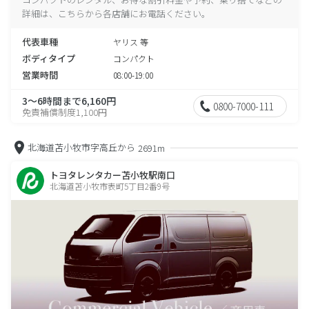
詳細は、こちらから各店舗にお電話ください。
代表車種
ヤリス 等
ボディタイプ
コンパクト
営業時間
08:00-19:00
3～6時間まで6,160円
0800-7000-111
免責補償制度1,100円
北海道苫小牧市字高丘から
2691m
トヨタレンタカー苫小牧駅南口
北海道苫小牧市表町5丁目2番9号