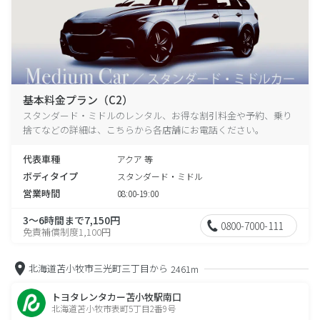
基本料金プラン（C2）
スタンダード・ミドルのレンタル、お得な割引料金や予約、乗り
捨てなどの詳細は、こちらから各店舗にお電話ください。
代表車種
アクア 等
ボディタイプ
スタンダード・ミドル
営業時間
08:00-19:00
3～6時間まで7,150円
0800-7000-111
免責補償制度1,100円
北海道苫小牧市三光町三丁目から
2461m
トヨタレンタカー苫小牧駅南口
北海道苫小牧市表町5丁目2番9号