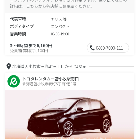
詳細は、こちらから各店舗にお電話ください。
代表車種
ヤリス 等
ボディタイプ
コンパクト
営業時間
08:00-19:00
3～6時間まで6,160円
0800-7000-111
免責補償制度1,100円
北海道苫小牧市三光町三丁目から
2461m
トヨタレンタカー苫小牧駅南口
北海道苫小牧市表町5丁目2番9号