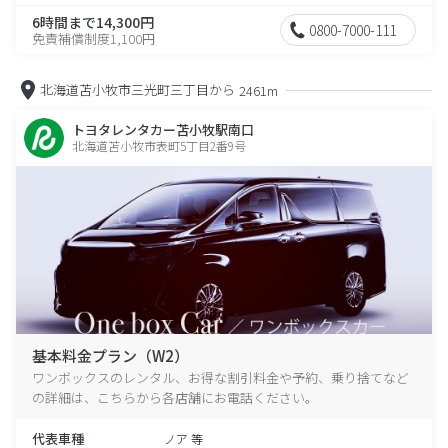
6時間まで14,300円
0800-7000-111
免責補償制度1,100円
北海道苫小牧市三光町三丁目から
2461m
トヨタレンタカー苫小牧駅南口
北海道苫小牧市表町5丁目2番9号
基本料金プラン（W2）
ワンボックスのレンタル、お得な割引料金や予約、乗り捨てなど
の詳細は、こちらから各店舗にお電話ください。
代表車種
ノア 等