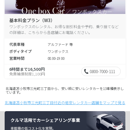
基本料金プラン（W3）
ワンボックスのレンタル、お得な割引料金や予約、乗り捨てなど
の詳細は、こちらから各店舗にお電話ください。
代表車種
アルファード 等
ボディタイプ
ワンボックス
営業時間
08:00-19:00
6時間まで16,500円
0800-7000-111
免責補償制度1,100円
北海道苫小牧市三光町三丁目から、安い順に安いレンタカーを13車種表示し
ています。
北海道苫小牧市三光町三丁目付近の格安レンタカー店舗をマップで見る
クルマ活用でカーシェアリング事業
車載機の低コスト化を実現。