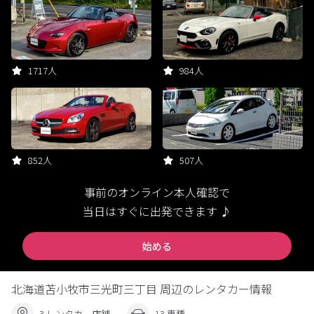
1717人
984人
852人
507人
事前のオンライン本人確認で
当日はすぐに出発できます ♪
始める
北海道苫小牧市三光町三丁目 周辺のレンタカー情報
3 レンタカー店舗
13 車種