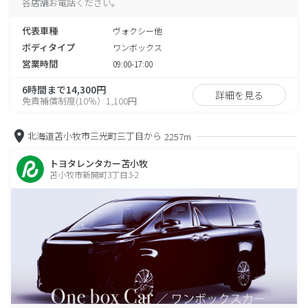
各店舗お電話ください。
代表車種
ヴォクシー他
ボディタイプ
ワンボックス
営業時間
09:00-17:00
6時間まで14,300円
詳細を見る
免責補償制度(10％）1,100円
北海道苫小牧市三光町三丁目から
2257m
トヨタレンタカー苫小牧
苫小牧市新開町3丁目3-2