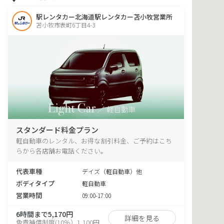
駅レンタカー北海道駅レンタカー苫小牧営業所
苫小牧市表町6丁目4-3
スタンダード料金プラン
軽自動車のレンタル、お得な割引料金、ご予約はこち
らから各店舗お電話ください。
代表車種
デイズ（軽自動車）他
ボディタイプ
軽自動車
営業時間
09:00-17:00
6時間まで5,170円
詳細を見る
免責補償制度(10％）1,100円