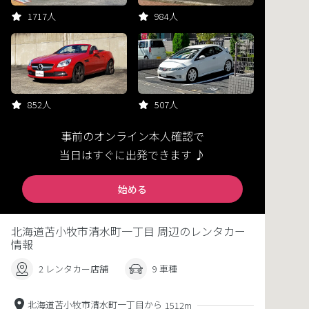
1717人
984人
852人
507人
事前のオンライン本人確認で
当日はすぐに出発できます ♪
始める
北海道苫小牧市清水町一丁目 周辺のレンタカー
情報
2 レンタカー店舗
9 車種
北海道苫小牧市清水町一丁目から
1512m