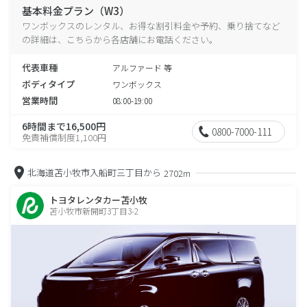
基本料金プラン（W3）
ワンボックスのレンタル、お得な割引料金や予約、乗り捨てなど
の詳細は、こちらから各店舗にお電話ください。
代表車種
アルファード 等
ボディタイプ
ワンボックス
営業時間
08:00-19:00
6時間まで16,500円
0800-7000-111
免責補償制度1,100円
北海道苫小牧市入船町三丁目から
2702m
トヨタレンタカー苫小牧
苫小牧市新開町3丁目3-2