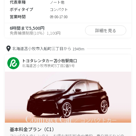
代表車種
ノート他
ボディタイプ
コンパクト
営業時間
09:00-17:00
6時間まで5,500円
詳細を見る
免責補償制度(10％）1,100円
北海道苫小牧市入船町三丁目から
1949m
トヨタレンタカー苫小牧駅南口
北海道苫小牧市表町5丁目2番9号
基本料金プラン（C1）
コンパクトのレンタル、お得な割引料金や予約、乗り捨てなどの