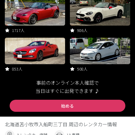
1717人
986人
853人
508人
事前のオンライン本人確認で
当日はすぐに出発できます ♪
始める
北海道苫小牧市入船町三丁目 周辺のレンタカー情報
3 レンタカー店舗
13 車種