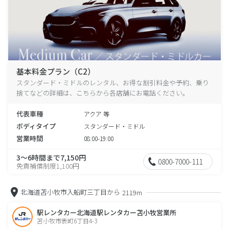
基本料金プラン（C2）
スタンダード・ミドルのレンタル、お得な割引料金や予約、乗り
捨てなどの詳細は、こちらから各店舗にお電話ください。
代表車種
アクア 等
ボディタイプ
スタンダード・ミドル
営業時間
08:00-19:00
3～6時間まで7,150円
0800-7000-111
免責補償制度1,100円
北海道苫小牧市入船町三丁目から
2119m
駅レンタカー北海道駅レンタカー苫小牧営業所
苫小牧市表町6丁目4-3