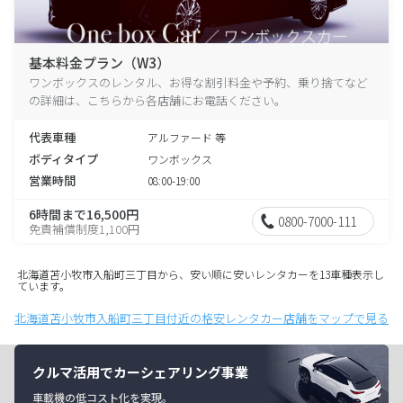
基本料金プラン（W3）
ワンボックスのレンタル、お得な割引料金や予約、乗り捨てなど
の詳細は、こちらから各店舗にお電話ください。
代表車種
アルファード 等
ボディタイプ
ワンボックス
営業時間
08:00-19:00
6時間まで16,500円
0800-7000-111
免責補償制度1,100円
北海道苫小牧市入船町三丁目から、安い順に安いレンタカーを13車種表示し
ています。
北海道苫小牧市入船町三丁目付近の格安レンタカー店舗をマップで見る
クルマ活用でカーシェアリング事業
車載機の低コスト化を実現。