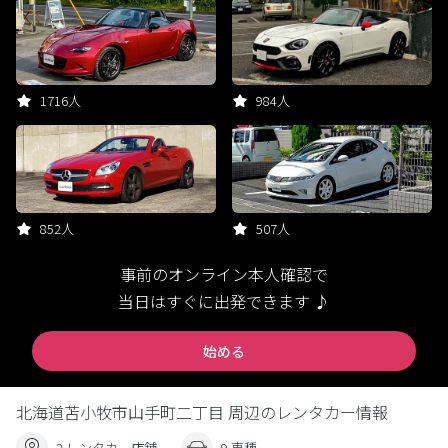
1716人
984人
852人
507人
事前のオンライン本人確認で
当日はすぐに出発できます ♪
始める
北海道苫小牧市山手町二丁目 周辺のレンタカー情報
2 レンタカー店舗
9 車種