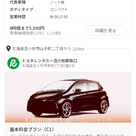
代表車種
ノート他
ボディタイプ
コンパクト
営業時間
09:00-17:00
6時間まで5,500円
詳細を見る
免責補償制度(10％）1,100円
北海道苫小牧市山手町二丁目から
2234m
トヨタレンタカー苫小牧駅南口
北海道苫小牧市表町5丁目2番9号
基本料金プラン（C1）
コンパクトのレンタル、お得な割引料金や予約、乗り捨てなどの