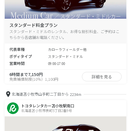
スタンダード料金プラン
スタンダード・ミドルのレンタル、お得な割引料金、ご予約はこ
ちらから各店舗お電話ください。
代表車種
カローラフィールダー他
ボディタイプ
スタンダード・ミドル
営業時間
09:00-17:00
6時間まで7,150円
詳細を見る
免責補償制度(10％）1,100円
北海道苫小牧市山手町二丁目から
2234m
トヨタレンタカー苫小牧駅南口
北海道苫小牧市表町5丁目2番9号