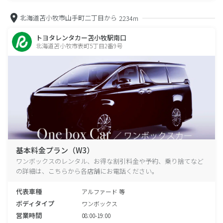
北海道苫小牧市山手町二丁目から
2234m
トヨタレンタカー苫小牧駅南口
北海道苫小牧市表町5丁目2番9号
基本料金プラン（W3）
ワンボックスのレンタル、お得な割引料金や予約、乗り捨てなど
の詳細は、こちらから各店舗にお電話ください。
代表車種
アルファード 等
ボディタイプ
ワンボックス
営業時間
08:00-19:00