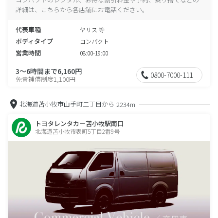
詳細は、こちらから各店舗にお電話ください。
代表車種
ヤリス 等
ボディタイプ
コンパクト
営業時間
08:00-19:00
3～6時間まで6,160円
0800-7000-111
免責補償制度1,100円
北海道苫小牧市山手町二丁目から
2234m
トヨタレンタカー苫小牧駅南口
北海道苫小牧市表町5丁目2番9号