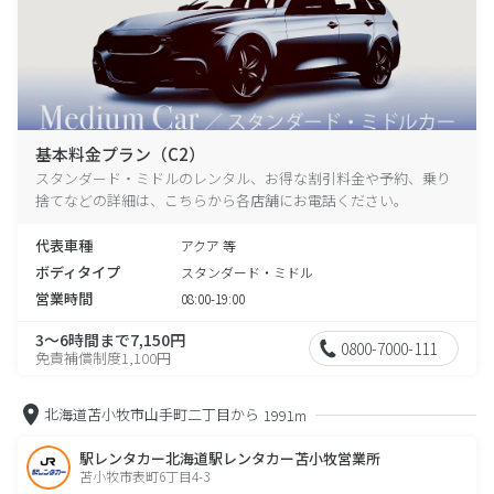
基本料金プラン（C2）
スタンダード・ミドルのレンタル、お得な割引料金や予約、乗り
捨てなどの詳細は、こちらから各店舗にお電話ください。
代表車種
アクア 等
ボディタイプ
スタンダード・ミドル
営業時間
08:00-19:00
3～6時間まで7,150円
0800-7000-111
免責補償制度1,100円
北海道苫小牧市山手町二丁目から
1991m
駅レンタカー北海道駅レンタカー苫小牧営業所
苫小牧市表町6丁目4-3