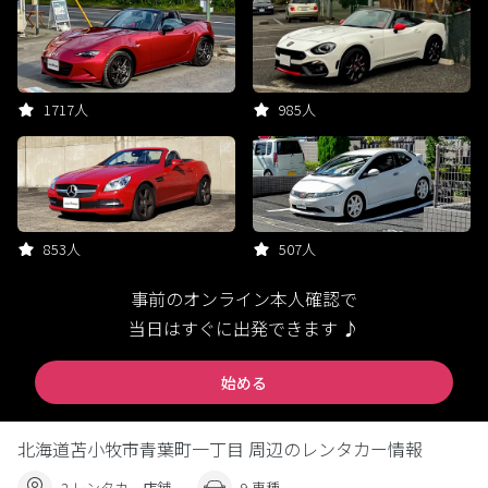
1717人
985人
853人
507人
事前のオンライン本人確認で
当日はすぐに出発できます ♪
始める
北海道苫小牧市青葉町一丁目 周辺のレンタカー情報
2 レンタカー店舗
9 車種