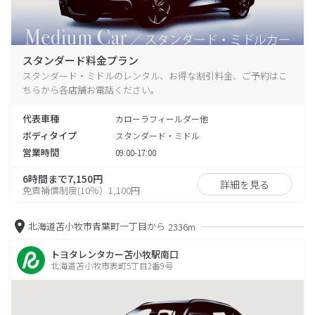
スタンダード料金プラン
スタンダード・ミドルのレンタル、お得な割引料金、ご予約はこ
ちらから各店舗お電話ください。
代表車種
カローラフィールダー他
ボディタイプ
スタンダード・ミドル
営業時間
09:00-17:00
6時間まで7,150円
詳細を見る
免責補償制度(10％）1,100円
北海道苫小牧市青葉町一丁目から
2336m
トヨタレンタカー苫小牧駅南口
北海道苫小牧市表町5丁目2番9号