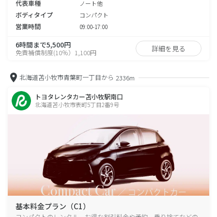
代表車種
ノート他
ボディタイプ
コンパクト
営業時間
09:00-17:00
6時間まで5,500円
詳細を見る
免責補償制度(10％）1,100円
北海道苫小牧市青葉町一丁目から
2336m
トヨタレンタカー苫小牧駅南口
北海道苫小牧市表町5丁目2番9号
基本料金プラン（C1）
コンパクトのレンタル、お得な割引料金や予約、乗り捨てなどの