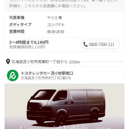
詳細は、こちらから各店舗にお電話ください。
代表車種
ヤリス 等
ボディタイプ
コンパクト
営業時間
08:00-19:00
3～6時間まで6,160円
0800-7000-111
免責補償制度1,100円
北海道苫小牧市青葉町一丁目から
2336m
トヨタレンタカー苫小牧駅南口
北海道苫小牧市表町5丁目2番9号