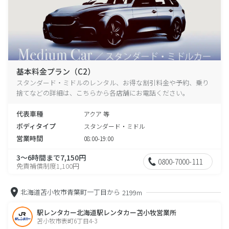
基本料金プラン（C2）
スタンダード・ミドルのレンタル、お得な割引料金や予約、乗り
捨てなどの詳細は、こちらから各店舗にお電話ください。
代表車種
アクア 等
ボディタイプ
スタンダード・ミドル
営業時間
08:00-19:00
3～6時間まで7,150円
0800-7000-111
免責補償制度1,100円
北海道苫小牧市青葉町一丁目から
2199m
駅レンタカー北海道駅レンタカー苫小牧営業所
苫小牧市表町6丁目4-3