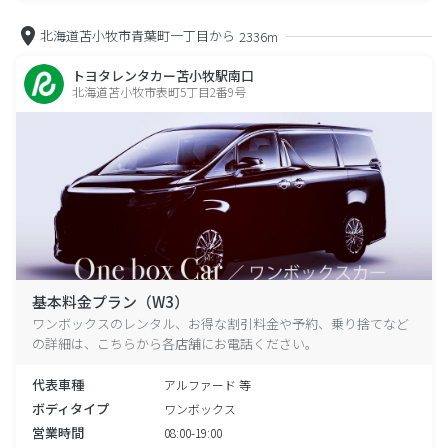
北海道苫小牧市青葉町一丁目から
2336m
トヨタレンタカー苫小牧駅南口
北海道苫小牧市表町5丁目2番9号
基本料金プラン（W3）
ワンボックスのレンタル、お得な割引料金や予約、乗り捨てなど
の詳細は、こちらから各店舗にお電話ください。
代表車種
アルファード 等
ボディタイプ
ワンボックス
営業時間
08:00-19:00