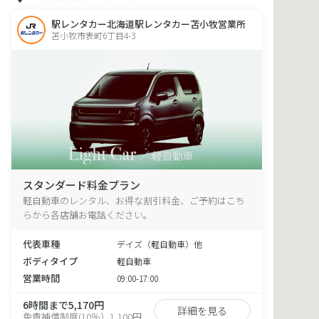
駅レンタカー北海道駅レンタカー苫小牧営業所
苫小牧市表町6丁目4-3
スタンダード料金プラン
軽自動車のレンタル、お得な割引料金、ご予約はこち
らから各店舗お電話ください。
代表車種
デイズ（軽自動車）他
ボディタイプ
軽自動車
営業時間
09:00-17:00
6時間まで5,170円
詳細を見る
免責補償制度(10％）1,100円