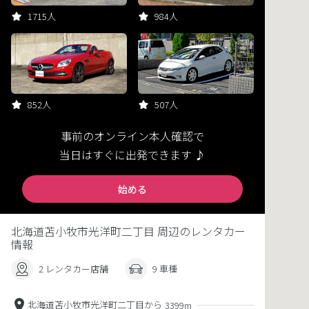
1715人
984人
852人
507人
事前のオンライン本人確認で
当日はすぐに出発できます ♪
始める
北海道苫小牧市光洋町二丁目 周辺のレンタカー
情報
2 レンタカー店舗
9 車種
北海道苫小牧市光洋町二丁目から
3399m