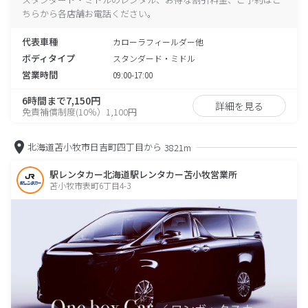
ちらから各店舗お電話ください。
代表車種
カローラフィールダー他
ボディタイプ
スタンダード・ミドル
営業時間
09:00-17:00
6時間まで7,150円
詳細を見る
免責補償制度(10％）1,100円
北海道苫小牧市日吉町四丁目から
3821m
駅レンタカー北海道駅レンタカー苫小牧営業所
苫小牧市表町6丁目4-3