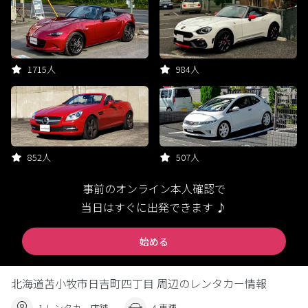
1715人
984人
852人
507人
事前のオンライン本人確認で
当日はすぐに出発できます ♪
始める
北海道苫小牧市日吉町四丁目 周辺のレンタカー情報
1 レンタカー店舗
4 車種