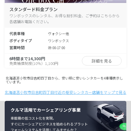
スタンダード料金プラン
ワンボックスのレンタル、お得な割引料金、ご予約はこちらから
各店舗お電話ください。
代表車種
ヴォクシー他
ボディタイプ
ワンボックス
営業時間
09:00-17:00
6時間まで14,300円
詳細を見る
免責補償制度(10％）1,100円
北海道苫小牧市日吉町四丁目から、安い順に安いレンタカーを4車種表示し
ています。
北海道苫小牧市日吉町四丁目付近の格安レンタカー店舗をマップで見る
クルマ活用でカーシェアリング事業
車載機の低コスト化を実現。
すぐにカーシェアビジネスを始められるプラット
フォームシステムを活用してみませんか？