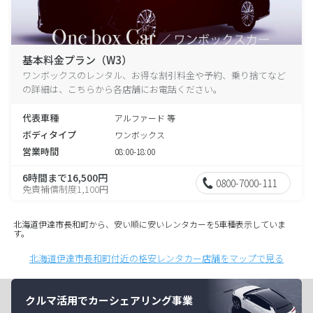
基本料金プラン（W3）
ワンボックスのレンタル、お得な割引料金や予約、乗り捨てなど
の詳細は、こちらから各店舗にお電話ください。
代表車種
アルファード 等
ボディタイプ
ワンボックス
営業時間
08:00-18:00
6時間まで16,500円
0800-7000-111
免責補償制度1,100円
北海道伊達市長和町から、安い順に安いレンタカーを5車種表示していま
す。
北海道伊達市長和町付近の格安レンタカー店舗をマップで見る
クルマ活用でカーシェアリング事業