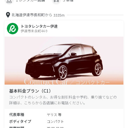
北海道伊達市長和町から
3335m
トヨタレンタカー伊達
伊達市末永町44-9
基本料金プラン（C1）
コンパクトのレンタル、お得な割引料金や予約、乗り捨てなどの
詳細は、こちらから各店舗にお電話ください。
代表車種
ヤリス 等
ボディタイプ
コンパクト