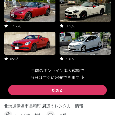
1717人
985人
853人
508人
事前のオンライン本人確認で
当日はすぐに出発できます ♪
始める
北海道伊達市長和町 周辺のレンタカー情報
1 レンタカー店舗
5 車種