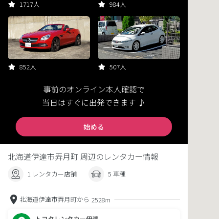
1717人
984人
852人
507人
事前のオンライン本人確認で
当日はすぐに出発できます ♪
始める
北海道伊達市弄月町 周辺のレンタカー情報
1 レンタカー店舗
5 車種
北海道伊達市弄月町から
2528m
トヨタレンタカー伊達