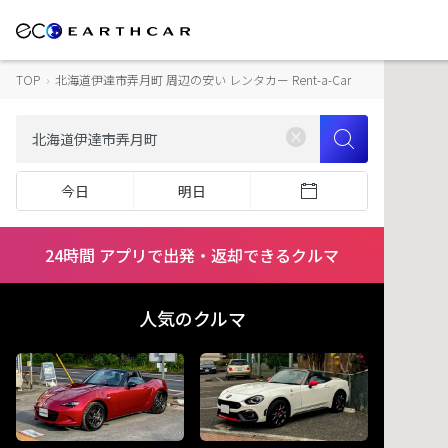
TOP
›
北海道伊達市弄月町 周辺の安い レンタカー Rent-a-Car
今日
明日
24時間 アプリで出発・返却できるクルマ
人気のクルマ