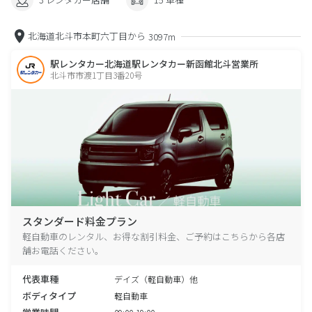
北海道北斗市本町六丁目から
3097m
駅レンタカー北海道駅レンタカー新函館北斗営業所
北斗市市渡1丁目3番20号
スタンダード料金プラン
軽自動車のレンタル、お得な割引料金、ご予約はこちらから各店
舗お電話ください。
代表車種
デイズ（軽自動車）他
ボディタイプ
軽自動車