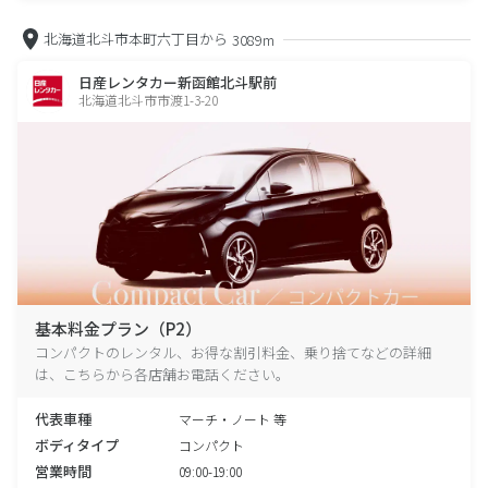
北海道北斗市本町六丁目から
3089m
日産レンタカー新函館北斗駅前
北海道北斗市市渡1-3-20
基本料金プラン（P2）
コンパクトのレンタル、お得な割引料金、乗り捨てなどの詳細
は、こちらから各店舗お電話ください。
代表車種
マーチ・ノート 等
ボディタイプ
コンパクト
営業時間
09:00-19:00