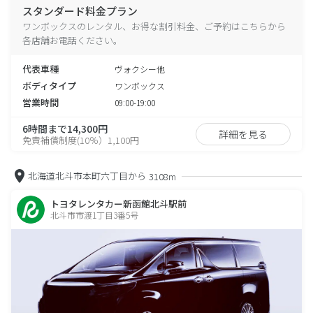
スタンダード料金プラン
ワンボックスのレンタル、お得な割引料金、ご予約はこちらから
各店舗お電話ください。
代表車種
ヴォクシー他
ボディタイプ
ワンボックス
営業時間
09:00-19:00
6時間まで14,300円
詳細を見る
免責補償制度(10％）1,100円
北海道北斗市本町六丁目から
3108m
トヨタレンタカー新函館北斗駅前
北斗市市渡1丁目3番5号