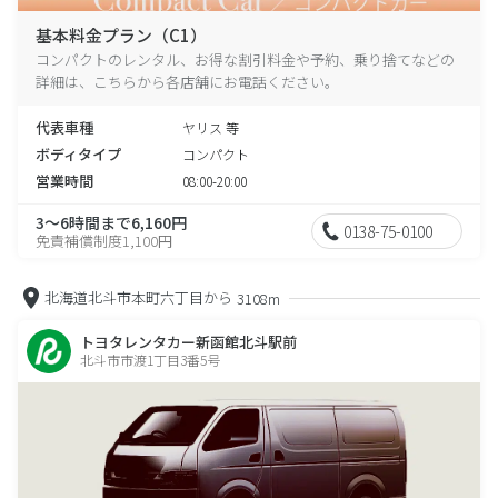
基本料金プラン（C1）
コンパクトのレンタル、お得な割引料金や予約、乗り捨てなどの
詳細は、こちらから各店舗にお電話ください。
代表車種
ヤリス 等
ボディタイプ
コンパクト
営業時間
08:00-20:00
3～6時間まで6,160円
0138-75-0100
免責補償制度1,100円
北海道北斗市本町六丁目から
3108m
トヨタレンタカー新函館北斗駅前
北斗市市渡1丁目3番5号