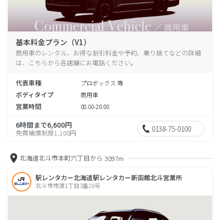
基本料金プラン（V1）
商用車のレンタル、お得な割引料金や予約、乗り捨てなどの詳細
は、こちらから各店舗にお電話ください。
代表車種
プロボックス 等
ボディタイプ
商用車
営業時間
08:00-20:00
6時間まで6,600円
0138-75-0100
免責補償制度1,100円
北海道北斗市本町六丁目から
3097m
駅レンタカー北海道駅レンタカー新函館北斗営業所
北斗市市渡1丁目3番20号