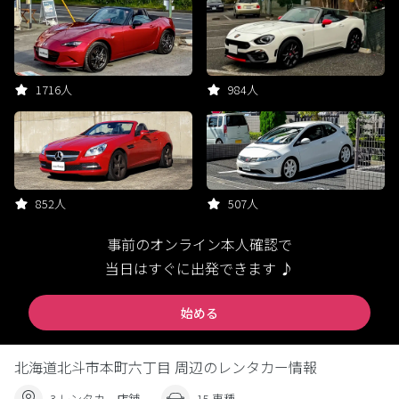
1716人
984人
852人
507人
事前のオンライン本人確認で
当日はすぐに出発できます ♪
始める
北海道北斗市本町六丁目 周辺のレンタカー情報
3 レンタカー店舗
15 車種