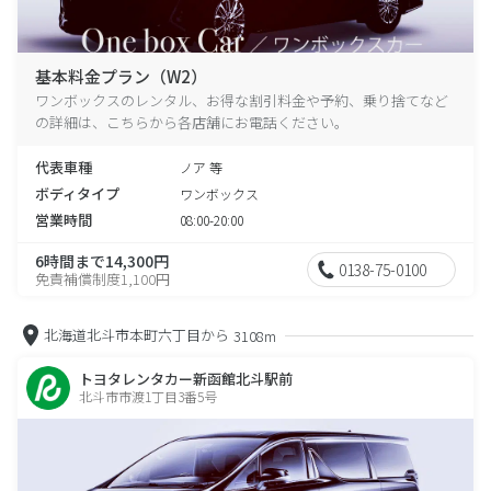
基本料金プラン（W2）
ワンボックスのレンタル、お得な割引料金や予約、乗り捨てなど
の詳細は、こちらから各店舗にお電話ください。
代表車種
ノア 等
ボディタイプ
ワンボックス
営業時間
08:00-20:00
6時間まで14,300円
0138-75-0100
免責補償制度1,100円
北海道北斗市本町六丁目から
3108m
トヨタレンタカー新函館北斗駅前
北斗市市渡1丁目3番5号