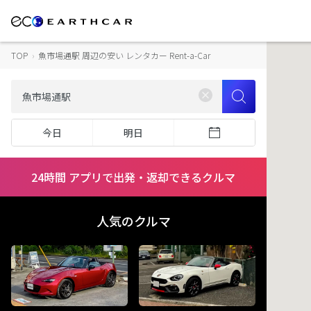
TOP
›
魚市場通駅 周辺の安い レンタカー Rent-a-Car
今日
明日
24時間 アプリで出発・返却できるクルマ
人気のクルマ