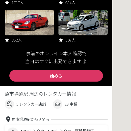
1717人
984人
852人
507人
事前のオンライン本人確認で
当日はすぐに出発できます ♪
始める
魚市場通駅 周辺のレンタカー情報
5 レンタカー店舗
29 車種
魚市場通駅から
508m
HDCレンタカーHDCレンタカー函館駅前店