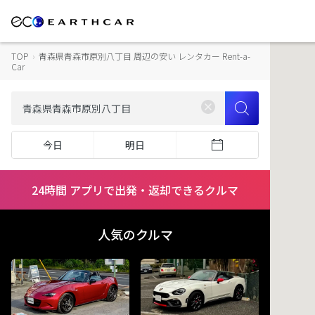
TOP
›
青森県青森市原別八丁目 周辺の安い レンタカー Rent-a-
Car
今日
明日
24時間 アプリで出発・返却できるクルマ
人気のクルマ