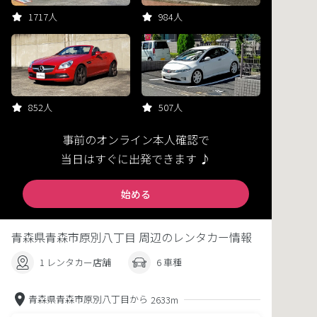
1717人
984人
852人
507人
事前のオンライン本人確認で
当日はすぐに出発できます ♪
始める
青森県青森市原別八丁目 周辺のレンタカー情報
1 レンタカー店舗
6 車種
青森県青森市原別八丁目から
2633m