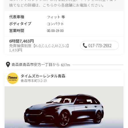
捨てなどの詳細は、こちらから各店舗にお電話ください。
代表車種
フィット 等
ボディタイプ
コンパクト
営業時間
08:00-19:00
6時間7,463円
017-773-2932
免責補償制度【K-0,C-1,C-2,M-2,S-2】
1,430円
青森県青森市安方一丁目から
637m
タイムズカーレンタル青森
青森市本町3-2-19