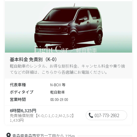
基本料金 免責別（K-0）
軽自動車のレンタル、お得な割引料金、キャンセル料金や乗り捨
てなどの詳細は、こちらから各店舗にお電話ください。
代表車種
N-BOX 等
ボディタイプ
軽自動車
営業時間
08:00-19:00
6時間6,325円
017-773-2932
免責補償制度【K-0,C-1,C-2,M-2,S-2】
1,430円
青森県青森市安方一丁目から
225m