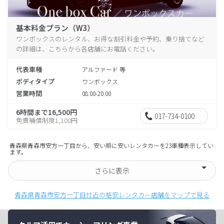
基本料金プラン（W3）
ワンボックスのレンタル、お得な割引料金や予約、乗り捨てなど
の詳細は、こちらから各店舗にお電話ください。
代表車種
アルファード 等
ボディタイプ
ワンボックス
営業時間
08:00-20:00
6時間まで16,500円
017-734-0100
免責補償制度1,100円
青森県青森市安方一丁目から、安い順に安いレンタカーを23車種表示してい
ます。
さらに表示
青森県青森市安方一丁目付近の格安レンタカー店舗をマップで見る