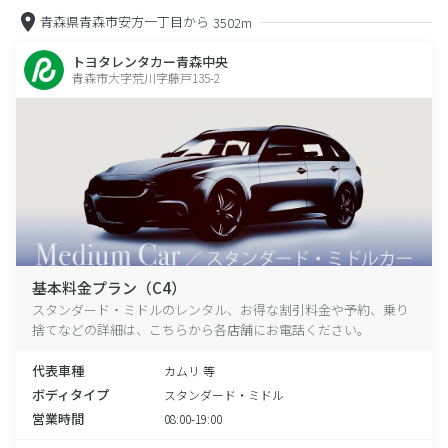
青森県青森市安方一丁目から
3502m
トヨタレンタカー青森中央
青森市大字荒川字藤戸135-2
基本料金プラン（C4）
スタンダード・ミドルのレンタル、お得な割引料金や予約、乗り
捨てなどの詳細は、こちらから各店舗にお電話ください。
代表車種
カムリ 等
ボディタイプ
スタンダード・ミドル
営業時間
08:00-19:00