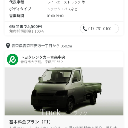
代表車種
ライトエーストラック 等
ボディタイプ
トラック・バスなど
営業時間
08:00-19:00
6時間まで5,500円
017-781-0100
免責補償制度1,100円
青森県青森市安方一丁目から
3502m
トヨタレンタカー青森中央
青森市大字荒川字藤戸135-2
基本料金プラン（T1）
トラック・バスなどのレンタル、お得な割引料金や予約、乗り捨