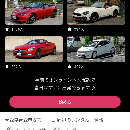
1716人
984人
852人
507人
事前のオンライン本人確認で
当日はすぐに出発できます ♪
始める
青森県青森市安方一丁目 周辺のレンタカー情報
4 レンタカー店舗
23 車種