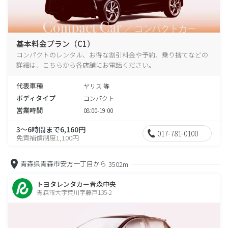
基本料金プラン（C1）
コンパクトのレンタル、お得な割引料金や予約、乗り捨てなどの
詳細は、こちらから各店舗にお電話ください。
代表車種
ヤリス 等
ボディタイプ
コンパクト
営業時間
08:00-19:00
3～6時間まで6,160円
017-781-0100
免責補償制度1,100円
青森県青森市安方一丁目から
3502m
トヨタレンタカー青森中央
青森市大字荒川字藤戸135-2