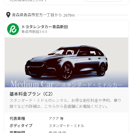
青森県青森市安方一丁目から
2679m
トヨタレンタカー青森新田
青森市新田3-6-4
基本料金プラン（C2）
スタンダード・ミドルのレンタル、お得な割引料金や予約、乗り
捨てなどの詳細は、こちらから各店舗にお電話ください。
代表車種
アクア 等
ボディタイプ
スタンダード・ミドル
営業時間
08:00-19:00