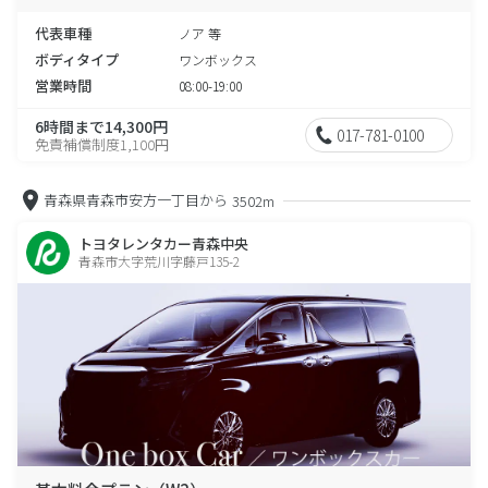
代表車種
ノア 等
ボディタイプ
ワンボックス
営業時間
08:00-19:00
6時間まで14,300円
017-781-0100
免責補償制度1,100円
青森県青森市安方一丁目から
3502m
トヨタレンタカー青森中央
青森市大字荒川字藤戸135-2