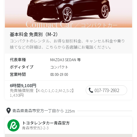
基本料金 免責別（M-2）
コンパクトのレンタル、お得な割引料金、キャンセル料金や乗り
捨てなどの詳細は、こちらから各店舗にお電話ください。
代表車種
MAZDA3 SEDAN 等
ボディタイプ
コンパクト
営業時間
08:00-19:00
6時間9,108円
017-773-2932
免責補償制度【K-0,C-1,C-2,M-2,S-2】
1,430円
青森県青森市安方一丁目から
225m
トヨタレンタカー青森安方
青森市安方2-2-3