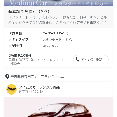
基本料金 免責別（M-2）
スタンダード・ミドルのレンタル、お得な割引料金、キャンセル
料金や乗り捨てなどの詳細は、こちらから各店舗にお電話くださ
い。
代表車種
MAZDA3 SEDAN 等
ボディタイプ
スタンダード・ミドル
営業時間
08:00-19:00
6時間9,108円
017-773-2932
免責補償制度【K-0,C-1,C-2,M-2,S-2】
1,430円
青森県青森市安方一丁目から
637m
タイムズカーレンタル青森
青森市本町3-2-19