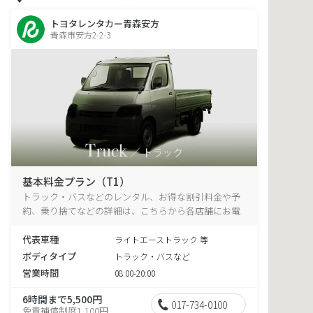
トヨタレンタカー青森安方
青森市安方2-2-3
基本料金プラン（T1）
トラック・バスなどのレンタル、お得な割引料金や予
約、乗り捨てなどの詳細は、こちらから各店舗にお電
話ください。
代表車種
ライトエーストラック 等
ボディタイプ
トラック・バスなど
営業時間
08:00-20:00
6時間まで5,500円
017-734-0100
免責補償制度1,100円