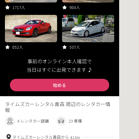
1717人
984人
852人
507人
事前のオンライン本人確認で
当日はすぐに出発できます ♪
始める
タイムズカーレンタル青森 周辺のレンタカー情
報
4 レンタカー店舗
23 車種
タイムズカーレンタル青森から
413m