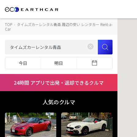
TOP
›
タイムズカーレンタル青森 周辺の安い レンタカー Rent-a-
Car
今日
明日
24時間 アプリで出発・返却できるクルマ
人気のクルマ