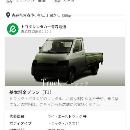
青森県青森市小柳三丁目から
866m
トヨタレンタカー青森造道
青森市岡造道2-10-3
基本料金プラン（T1）
トラック・バスなどのレンタル、お得な割引料金や予約、乗り捨
てなどの詳細は、こちらから各店舗にお電話ください。
代表車種
ライトエーストラック 等
ボディタイプ
トラック・バスなど