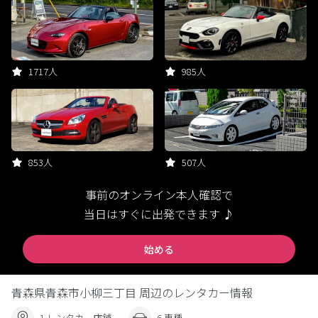
1717人
985人
853人
507人
事前のオンライン本人確認で
当日はすぐに出発できます ♪
始める
青森県青森市小柳三丁目 周辺のレンタカー情報
1 レンタカー店舗
6 車種