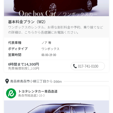
基本料金プラン（W2）
ワンボックスのレンタル、お得な割引料金や予約、乗り捨てなど
の詳細は、こちらから各店舗にお電話ください。
代表車種
ノア 等
ボディタイプ
ワンボックス
営業時間
08:00-19:00
6時間まで14,300円
017-741-0100
免責補償制度1,100円
青森県青森市小柳三丁目から
866m
トヨタレンタカー青森造道
青森市岡造道2-10-3