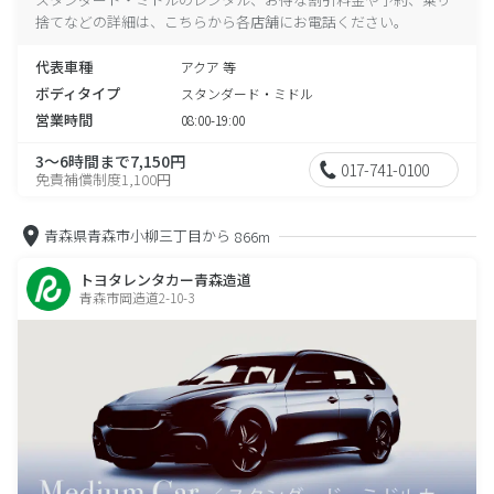
捨てなどの詳細は、こちらから各店舗にお電話ください。
代表車種
アクア 等
ボディタイプ
スタンダード・ミドル
営業時間
08:00-19:00
3～6時間まで7,150円
017-741-0100
免責補償制度1,100円
青森県青森市小柳三丁目から
866m
トヨタレンタカー青森造道
青森市岡造道2-10-3