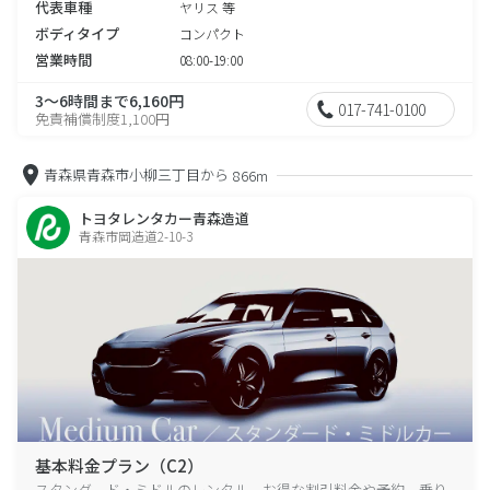
代表車種
ヤリス 等
ボディタイプ
コンパクト
営業時間
08:00-19:00
3～6時間まで6,160円
017-741-0100
免責補償制度1,100円
青森県青森市小柳三丁目から
866m
トヨタレンタカー青森造道
青森市岡造道2-10-3
基本料金プラン（C2）
スタンダード・ミドルのレンタル、お得な割引料金や予約、乗り