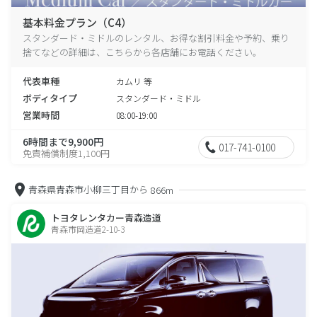
基本料金プラン（C4）
スタンダード・ミドルのレンタル、お得な割引料金や予約、乗り
捨てなどの詳細は、こちらから各店舗にお電話ください。
代表車種
カムリ 等
ボディタイプ
スタンダード・ミドル
営業時間
08:00-19:00
6時間まで9,900円
017-741-0100
免責補償制度1,100円
青森県青森市小柳三丁目から
866m
トヨタレンタカー青森造道
青森市岡造道2-10-3