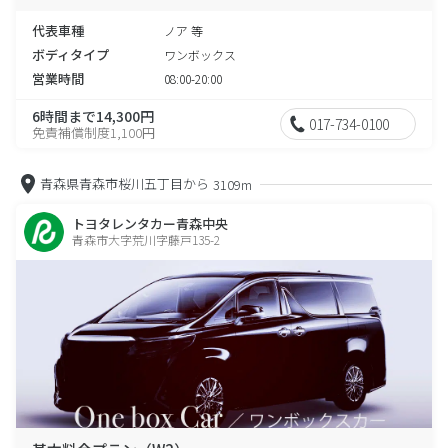
代表車種
ノア 等
ボディタイプ
ワンボックス
営業時間
08:00-20:00
6時間まで14,300円
017-734-0100
免責補償制度1,100円
青森県青森市桜川五丁目から
3109m
トヨタレンタカー青森中央
青森市大字荒川字藤戸135-2