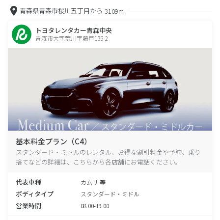
青森県青森市桜川五丁目から
3109m
トヨタレンタカー青森中央
青森市大字荒川字藤戸135-2
基本料金プラン（C4）
スタンダード・ミドルのレンタル、お得な割引料金や予約、乗り
捨てなどの詳細は、こちらから各店舗にお電話ください。
代表車種
カムリ 等
ボディタイプ
スタンダード・ミドル
営業時間
08:00-19:00