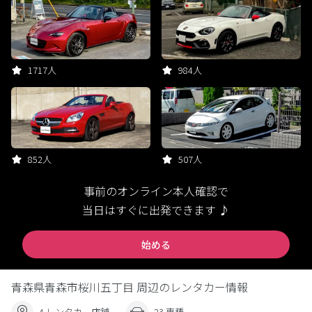
1717人
984人
852人
507人
事前のオンライン本人確認で
当日はすぐに出発できます ♪
始める
青森県青森市桜川五丁目 周辺のレンタカー情報
4 レンタカー店舗
23 車種