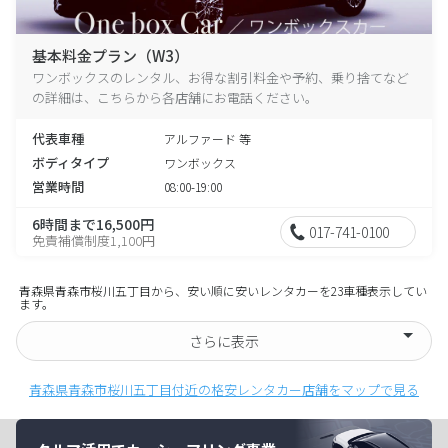
基本料金プラン（W3）
ワンボックスのレンタル、お得な割引料金や予約、乗り捨てなど
の詳細は、こちらから各店舗にお電話ください。
代表車種
アルファード 等
ボディタイプ
ワンボックス
営業時間
08:00-19:00
6時間まで16,500円
017-741-0100
免責補償制度1,100円
青森県青森市桜川五丁目から、安い順に安いレンタカーを23車種表示してい
ます。
さらに表示
青森県青森市桜川五丁目付近の格安レンタカー店舗をマップで見る