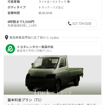
代表車種
ライトエーストラック 等
ボディタイプ
トラック・バスなど
営業時間
08:00-20:00
6時間まで5,500円
017-734-0100
免責補償制度1,100円
青森県青森市桜川五丁目から
3109m
トヨタレンタカー青森中央
青森市大字荒川字藤戸135-2
基本料金プラン（T1）
トラック・バスなどのレンタル、お得な割引料金や予約、乗り捨