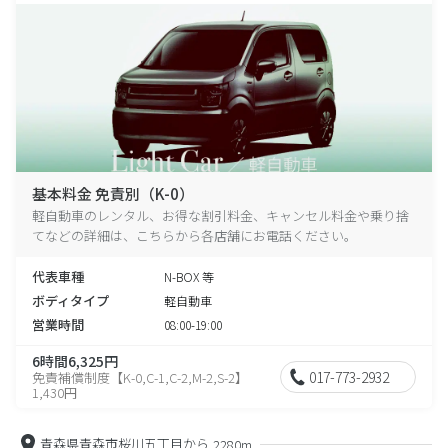
基本料金 免責別（K-0）
軽自動車のレンタル、お得な割引料金、キャンセル料金や乗り捨
てなどの詳細は、こちらから各店舗にお電話ください。
代表車種
N-BOX 等
ボディタイプ
軽自動車
営業時間
08:00-19:00
6時間6,325円
017-773-2932
免責補償制度【K-0,C-1,C-2,M-2,S-2】
1,430円
青森県青森市桜川五丁目から
2280m