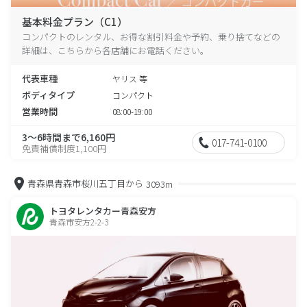
基本料金プラン（C1）
コンパクトのレンタル、お得な割引料金や予約、乗り捨てなどの
詳細は、こちらから各店舗にお電話ください。
代表車種
ヤリス 等
ボディタイプ
コンパクト
営業時間
08:00-19:00
3～6時間まで6,160円
017-741-0100
免責補償制度1,100円
青森県青森市桜川五丁目から
3093m
トヨタレンタカー青森安方
青森市安方2-2-3