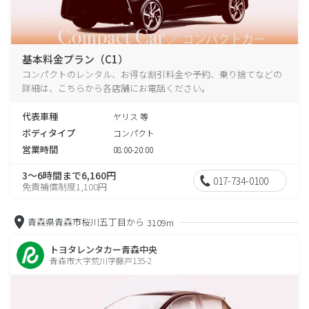
基本料金プラン（C1）
コンパクトのレンタル、お得な割引料金や予約、乗り捨てなどの
詳細は、こちらから各店舗にお電話ください。
代表車種
ヤリス 等
ボディタイプ
コンパクト
営業時間
08:00-20:00
3～6時間まで6,160円
017-734-0100
免責補償制度1,100円
青森県青森市桜川五丁目から
3109m
トヨタレンタカー青森中央
青森市大字荒川字藤戸135-2