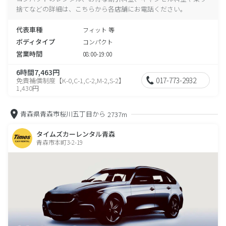
捨てなどの詳細は、こちらから各店舗にお電話ください。
代表車種
フィット 等
ボディタイプ
コンパクト
営業時間
08:00-19:00
6時間7,463円
017-773-2932
免責補償制度【K-0,C-1,C-2,M-2,S-2】
1,430円
青森県青森市桜川五丁目から
2737m
タイムズカーレンタル青森
青森市本町3-2-19