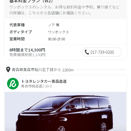
基本料金プラン（W2）
ワンボックスのレンタル、お得な割引料金や予約、乗り捨てなど
の詳細は、こちらから各店舗にお電話ください。
代表車種
ノア 等
ボディタイプ
ワンボックス
営業時間
08:00-19:00
6時間まで14,300円
017-739-0100
免責補償制度1,100円
青森県青森市桜川五丁目から
2280m
トヨタレンタカー青森造道
青森市岡造道2-10-3