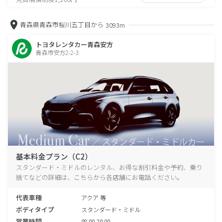
青森県青森市桜川五丁目から
3093m
トヨタレンタカー青森安方
青森市安方2-2-3
基本料金プラン（C2）
スタンダード・ミドルのレンタル、お得な割引料金や予約、乗り
捨てなどの詳細は、こちらから各店舗にお電話ください。
代表車種
アクア 等
ボディタイプ
スタンダード・ミドル
営業時間
08:00-20:00