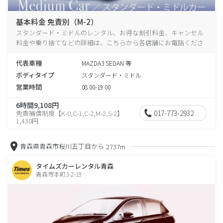
基本料金 免責別（M-2）
スタンダード・ミドルのレンタル、お得な割引料金、キャンセル
料金や乗り捨てなどの詳細は、こちらから各店舗にお電話くださ
い。
代表車種
MAZDA3 SEDAN 等
ボディタイプ
スタンダード・ミドル
営業時間
08:00-19:00
6時間9,108円
017-773-2932
免責補償制度【K-0,C-1,C-2,M-2,S-2】
1,430円
青森県青森市桜川五丁目から
2737m
タイムズカーレンタル青森
青森市本町3-2-19