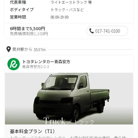
代表車種
ライトエーストラック 等
ボディタイプ
トラック・バスなど
営業時間
08:00-19:00
6時間まで5,500円
017-741-0100
免責補償制度1,100円
筒井駅から
3537m
トヨタレンタカー青森安方
青森市安方2-2-3
基本料金プラン（T1）
トラック・バスなどのレンタル、お得な割引料金や予約、乗り捨