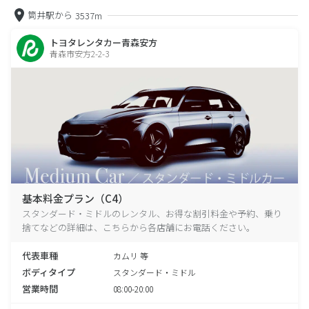
筒井駅から
3537m
トヨタレンタカー青森安方
青森市安方2-2-3
基本料金プラン（C4）
スタンダード・ミドルのレンタル、お得な割引料金や予約、乗り
捨てなどの詳細は、こちらから各店舗にお電話ください。
代表車種
カムリ 等
ボディタイプ
スタンダード・ミドル
営業時間
08:00-20:00