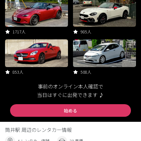
1717人
985人
853人
508人
事前のオンライン本人確認で
当日はすぐに出発できます ♪
始める
筒井駅 周辺のレンタカー情報
4 レンタカー店舗
23 車種