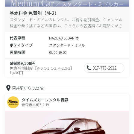
基本料金 免責別（M-2）
スタンダード・ミドルのレンタル、お得な割引料金、キャンセル
料金や乗り捨てなどの詳細は、こちらから各店舗にお電話くださ
い。
代表車種
MAZDA3 SEDAN 等
ボディタイプ
スタンダード・ミドル
営業時間
08:00-19:00
6時間9,108円
017-773-2932
免責補償制度【K-0,C-1,C-2,M-2,S-2】
1,430円
筒井駅から
3227m
タイムズカーレンタル青森
青森市本町3-2-19