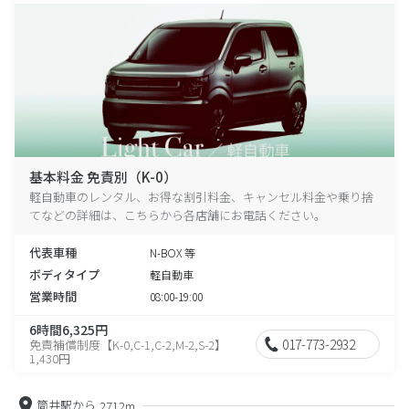
基本料金 免責別（K-0）
軽自動車のレンタル、お得な割引料金、キャンセル料金や乗り捨
てなどの詳細は、こちらから各店舗にお電話ください。
代表車種
N-BOX 等
ボディタイプ
軽自動車
営業時間
08:00-19:00
6時間6,325円
017-773-2932
免責補償制度【K-0,C-1,C-2,M-2,S-2】
1,430円
筒井駅から
2712m