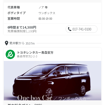
代表車種
ノア 等
ボディタイプ
ワンボックス
営業時間
08:00-19:00
6時間まで14,300円
017-741-0100
免責補償制度1,100円
筒井駅から
3537m
トヨタレンタカー青森安方
青森市安方2-2-3