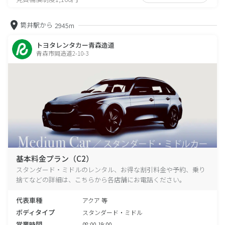
筒井駅から
2945m
トヨタレンタカー青森造道
青森市岡造道2-10-3
基本料金プラン（C2）
スタンダード・ミドルのレンタル、お得な割引料金や予約、乗り
捨てなどの詳細は、こちらから各店舗にお電話ください。
代表車種
アクア 等
ボディタイプ
スタンダード・ミドル
営業時間
08:00-19:00