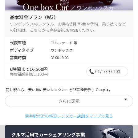
基本料金プラン（W3）
ワンボックスのレンタル、お得な割引料金や予約、乗り捨てなど
の詳細は、こちらから各店舗にお電話ください。
代表車種
アルファード 等
ボディタイプ
ワンボックス
営業時間
08:00-19:00
6時間まで16,500円
017-739-0100
免責補償制度1,100円
筒井駅から、安い順に安いレンタカーを23車種表示しています。
さらに表示
筒井駅付近の格安レンタカー店舗をマップで見る
クルマ活用でカーシェアリング事業