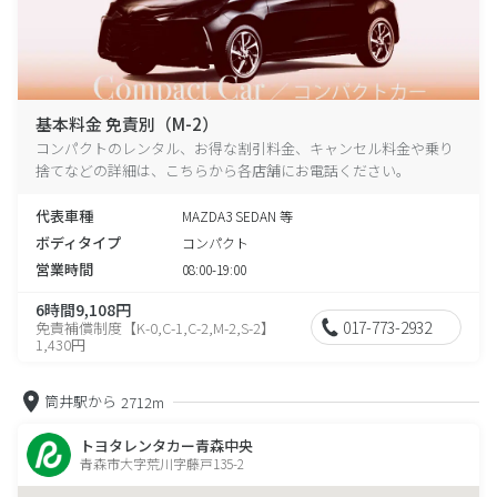
基本料金 免責別（M-2）
コンパクトのレンタル、お得な割引料金、キャンセル料金や乗り
捨てなどの詳細は、こちらから各店舗にお電話ください。
代表車種
MAZDA3 SEDAN 等
ボディタイプ
コンパクト
営業時間
08:00-19:00
6時間9,108円
017-773-2932
免責補償制度【K-0,C-1,C-2,M-2,S-2】
1,430円
筒井駅から
2712m
トヨタレンタカー青森中央
青森市大字荒川字藤戸135-2