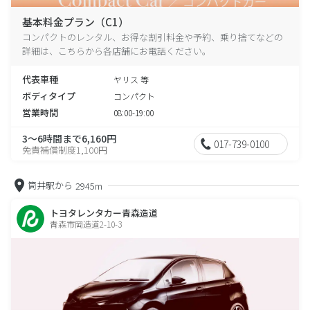
基本料金プラン（C1）
コンパクトのレンタル、お得な割引料金や予約、乗り捨てなどの
詳細は、こちらから各店舗にお電話ください。
代表車種
ヤリス 等
ボディタイプ
コンパクト
営業時間
08:00-19:00
3～6時間まで6,160円
017-739-0100
免責補償制度1,100円
筒井駅から
2945m
トヨタレンタカー青森造道
青森市岡造道2-10-3