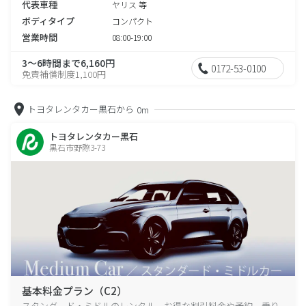
代表車種
ヤリス 等
ボディタイプ
コンパクト
営業時間
08:00-19:00
3～6時間まで6,160円
0172-53-0100
免責補償制度1,100円
トヨタレンタカー黒石から
0m
トヨタレンタカー黒石
黒石市野際3-73
基本料金プラン（C2）
スタンダード・ミドルのレンタル、お得な割引料金や予約、乗り