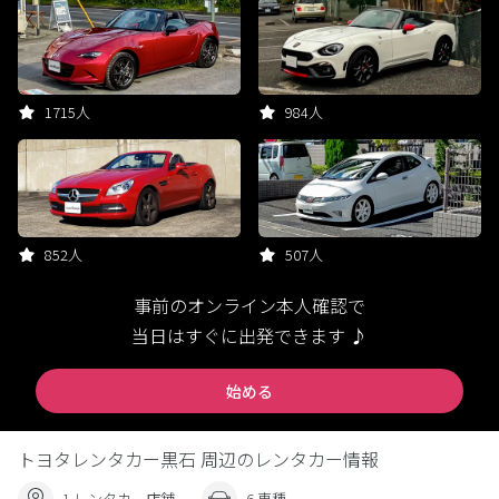
1715人
984人
852人
507人
事前のオンライン本人確認で
当日はすぐに出発できます ♪
始める
トヨタレンタカー黒石 周辺のレンタカー情報
1 レンタカー店舗
6 車種