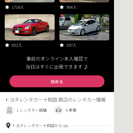
1716人
984人
852人
507人
事前のオンライン本人確認で
当日はすぐに出発できます ♪
始める
トヨタレンタカー十和田 周辺のレンタカー情報
1 レンタカー店舗
6 車種
トヨタレンタカー十和田から
0m