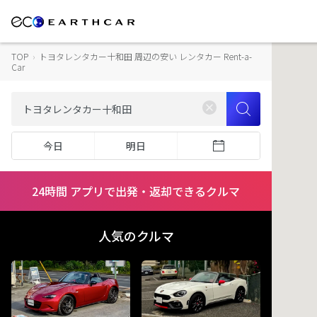
TOP
›
トヨタレンタカー十和田 周辺の安い レンタカー Rent-a-
Car
今日
明日
24時間 アプリで出発・返却できるクルマ
人気のクルマ