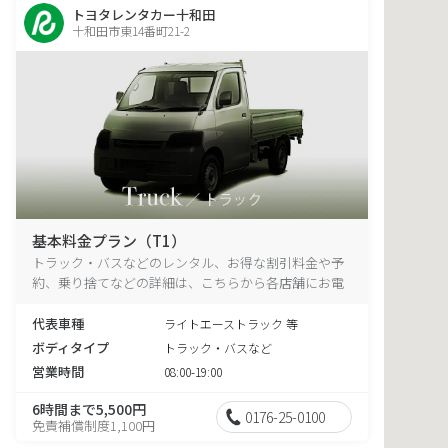
トヨタレンタカー十和田
十和田市東14番町21-2
基本料金プラン（T1）
トラック・バスなどのレンタル、お得な割引料金や予
約、乗り捨てなどの詳細は、こちらから各店舗にお電
話ください。
代表車種
ライトエーストラック 等
ボディタイプ
トラック・バスなど
営業時間
08:00-19:00
6時間まで5,500円
0176-25-0100
免責補償制度1,100円