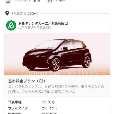
斗米駅から
2809m
トヨタレンタカー二戸駅新幹線口
二戸市石切所字森合55-1
基本料金プラン（C1）
コンパクトのレンタル、お得な割引料金や予約、乗り捨てなどの
詳細は、こちらから各店舗にお電話ください。
代表車種
ヤリス 等
ボディタイプ
コンパクト