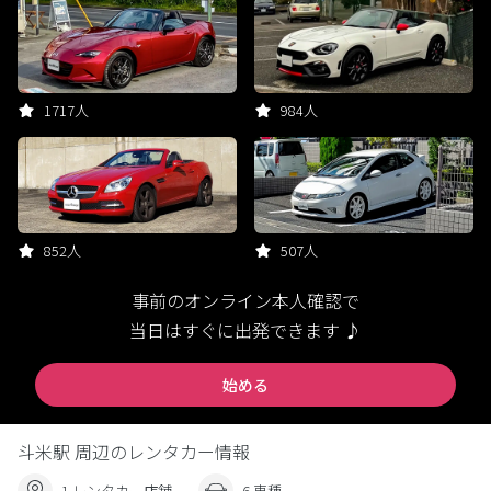
1717人
984人
852人
507人
事前のオンライン本人確認で
当日はすぐに出発できます ♪
始める
斗米駅 周辺のレンタカー情報
1 レンタカー店舗
6 車種