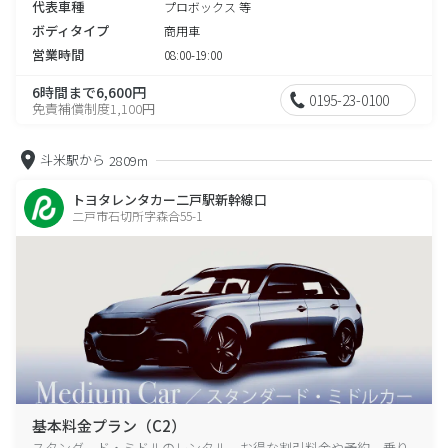
代表車種
プロボックス 等
ボディタイプ
商用車
営業時間
08:00-19:00
6時間まで6,600円
0195-23-0100
免責補償制度1,100円
斗米駅から
2809m
トヨタレンタカー二戸駅新幹線口
二戸市石切所字森合55-1
基本料金プラン（C2）
スタンダード・ミドルのレンタル、お得な割引料金や予約、乗り