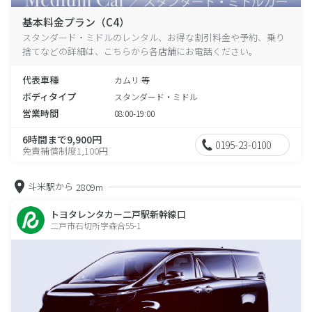
基本料金プラン（C4）
スタンダード・ミドルのレンタル、お得な割引料金や予約、乗り
捨てなどの詳細は、こちらから各店舗にお電話ください。
代表車種
カムリ 等
ボディタイプ
スタンダード・ミドル
営業時間
08:00-19:00
6時間まで9,900円
0195-23-0100
免責補償制度1,100円
斗米駅から
2809m
トヨタレンタカー二戸駅新幹線口
二戸市石切所字森合55-1