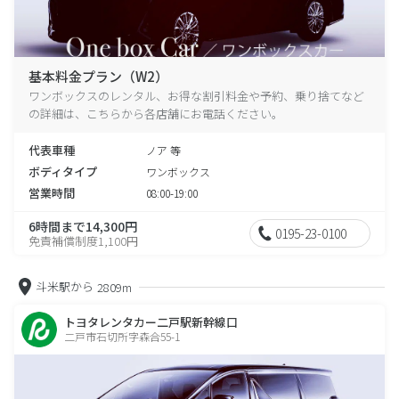
基本料金プラン（W2）
ワンボックスのレンタル、お得な割引料金や予約、乗り捨てなど
の詳細は、こちらから各店舗にお電話ください。
代表車種
ノア 等
ボディタイプ
ワンボックス
営業時間
08:00-19:00
6時間まで14,300円
0195-23-0100
免責補償制度1,100円
斗米駅から
2809m
トヨタレンタカー二戸駅新幹線口
二戸市石切所字森合55-1