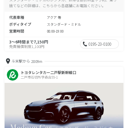
捨てなどの詳細は、こちらから各店舗にお電話ください。
代表車種
アクア 等
ボディタイプ
スタンダード・ミドル
営業時間
08:00-19:00
3～6時間まで7,150円
0195-23-0100
免責補償制度1,100円
斗米駅から
2809m
トヨタレンタカー二戸駅新幹線口
二戸市石切所字森合55-1