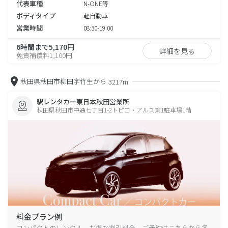
代表車種
N-ONE等
ボディタイプ
軽自動車
営業時間
08:30-19:00
6時間まで5,170円
詳細を見る
免責補償料1,100円
秋田県秋田市柳田字竹生から
3217m
駅レンタカー東日本秋田営業所
秋田県秋田市中通七丁目1-2トピコ・アルス第1駐車場1階
料金プラン例
コンパクトのレンタル、お得な割引料金、ご予約はこちらから各