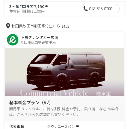
3～6時間まで7,150円
018-835-0200
免責補償制度1,100円
秋田県秋田市柳田字竹生から
1452m
トヨタレンタカー広面
秋田市広面字谷地沖5-2
基本料金プラン（V2）
商用車のレンタル、お得な割引料金や予約、乗り捨てなどの詳細
は、こちらから各店舗にお電話ください。
代表車種
タウンエースバン 等