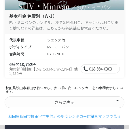
基本料金 免責別（W-1）
RV・ミニバンのレンタル、お得な割引料金、キャンセル料金や乗
り捨てなどの詳細は、こちらから各店舗にお電話ください。
代表車種
シエンタ 等
ボディタイプ
RV・ミニバン
営業時間
08:00-20:00
6時間10,752円
018-884-0303
免責補償制度【O-2,C-3,M-3,W-2,W-4】他
1,430円
秋田県秋田市柳田字竹生から、安い順に安いレンタカーを28車種表示してい
ます。
さらに表示
秋田県秋田市柳田字竹生付近の格安レンタカー店舗をマップで見る