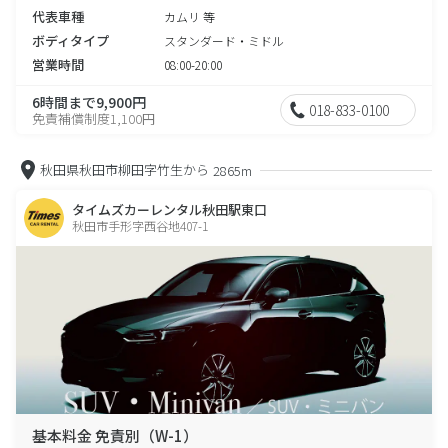
代表車種
カムリ 等
ボディタイプ
スタンダード・ミドル
営業時間
08:00-20:00
6時間まで9,900円
018-833-0100
免責補償制度1,100円
秋田県秋田市柳田字竹生から
2865m
タイムズカーレンタル秋田駅東口
秋田市手形字西谷地407-1
基本料金 免責別（W-1）