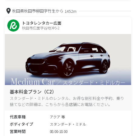
秋田県秋田市柳田字竹生から
1452m
トヨタレンタカー広面
秋田市広面字谷地沖5-2
基本料金プラン（C2）
スタンダード・ミドルのレンタル、お得な割引料金や予約、乗り
捨てなどの詳細は、こちらから各店舗にお電話ください。
代表車種
アクア 等
ボディタイプ
スタンダード・ミドル
営業時間
08:00-18:00