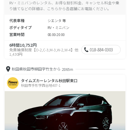
RV・ミニバンのレンタル、お得な割引料金、キャンセル料金や乗
り捨てなどの詳細は、こちらから各店舗にお電話ください。
代表車種
シエンタ 等
ボディタイプ
RV・ミニバン
営業時間
08:00-20:00
6時間10,752円
018-884-0303
免責補償制度【O-2,C-3,M-3,W-2,W-4】他
1,430円
秋田県秋田市柳田字竹生から
2865m
タイムズカーレンタル秋田駅東口
秋田市手形字西谷地407-1