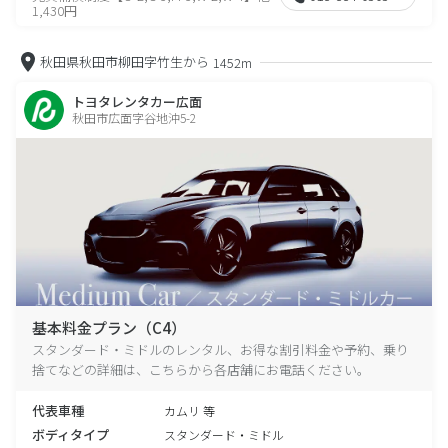
1,430円
秋田県秋田市柳田字竹生から
1452m
トヨタレンタカー広面
秋田市広面字谷地沖5-2
基本料金プラン（C4）
スタンダード・ミドルのレンタル、お得な割引料金や予約、乗り
捨てなどの詳細は、こちらから各店舗にお電話ください。
代表車種
カムリ 等
ボディタイプ
スタンダード・ミドル