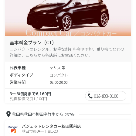
基本料金プラン（C1）
コンパクトのレンタル、お得な割引料金や予約、乗り捨てなどの
詳細は、こちらから各店舗にお電話ください。
代表車種
ヤリス 等
ボディタイプ
コンパクト
営業時間
08:00-20:00
3～6時間まで6,160円
018-833-0100
免責補償制度1,100円
秋田県秋田市柳田字竹生から
2876m
バジェットレンタカー秋田駅前店
秋田市東通一丁目1-23