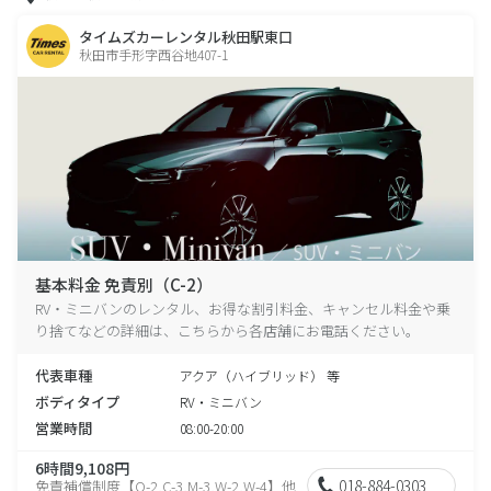
タイムズカーレンタル秋田駅東口
秋田市手形字西谷地407-1
基本料金 免責別（C-2）
RV・ミニバンのレンタル、お得な割引料金、キャンセル料金や乗
り捨てなどの詳細は、こちらから各店舗にお電話ください。
代表車種
アクア（ハイブリッド） 等
ボディタイプ
RV・ミニバン
営業時間
08:00-20:00
6時間9,108円
018-884-0303
免責補償制度【O-2,C-3,M-3,W-2,W-4】他