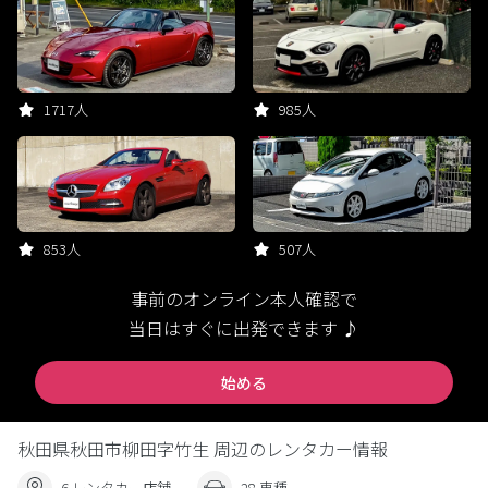
1717人
985人
853人
507人
事前のオンライン本人確認で
当日はすぐに出発できます ♪
始める
秋田県秋田市柳田字竹生 周辺のレンタカー情報
6 レンタカー店舗
28 車種