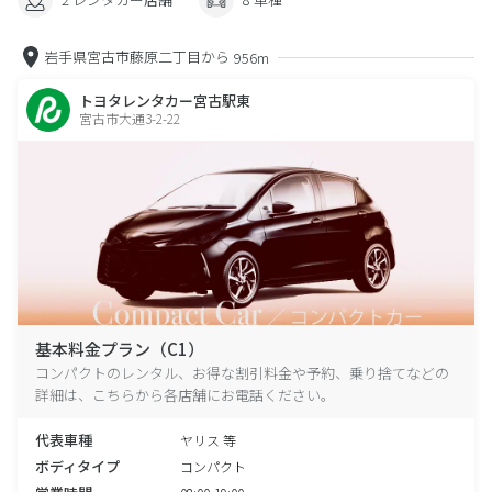
岩手県宮古市藤原二丁目から
956m
トヨタレンタカー宮古駅東
宮古市大通3-2-22
基本料金プラン（C1）
コンパクトのレンタル、お得な割引料金や予約、乗り捨てなどの
詳細は、こちらから各店舗にお電話ください。
代表車種
ヤリス 等
ボディタイプ
コンパクト