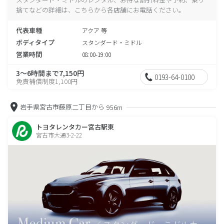
捨てなどの詳細は、こちらから各店舗にお電話ください。
代表車種
アクア 等
ボディタイプ
スタンダード・ミドル
営業時間
08:00-19:00
3～6時間まで7,150円
0193-64-0100
免責補償制度1,100円
岩手県宮古市藤原二丁目から
956m
トヨタレンタカー宮古駅東
宮古市大通3-2-22