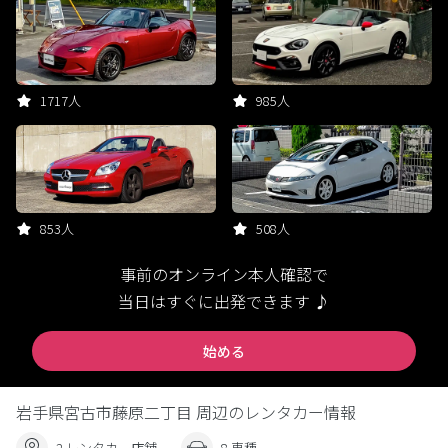
1717人
985人
853人
508人
事前のオンライン本人確認で
当日はすぐに出発できます ♪
始める
岩手県宮古市藤原二丁目 周辺のレンタカー情報
2 レンタカー店舗
8 車種