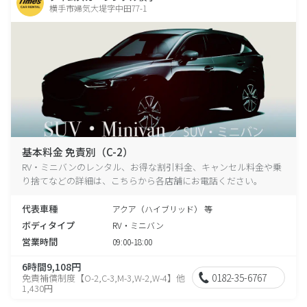
横手市婦気大堤字中田77-1
基本料金 免責別（C-2）
RV・ミニバンのレンタル、お得な割引料金、キャンセル料金や乗
り捨てなどの詳細は、こちらから各店舗にお電話ください。
代表車種
アクア（ハイブリッド） 等
ボディタイプ
RV・ミニバン
営業時間
09:00-18:00
6時間9,108円
0182-35-6767
免責補償制度【O-2,C-3,M-3,W-2,W-4】他
1,430円