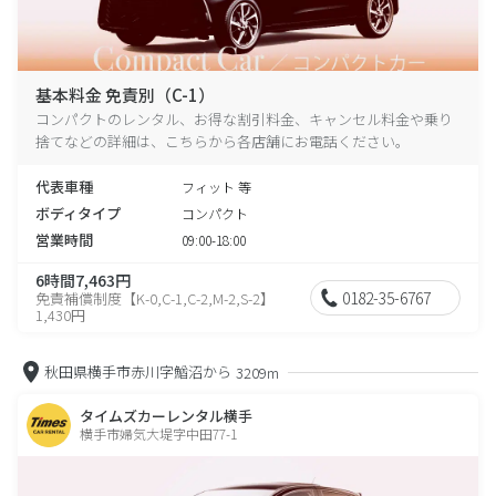
基本料金 免責別（C-1）
コンパクトのレンタル、お得な割引料金、キャンセル料金や乗り
捨てなどの詳細は、こちらから各店舗にお電話ください。
代表車種
フィット 等
ボディタイプ
コンパクト
営業時間
09:00-18:00
6時間7,463円
0182-35-6767
免責補償制度【K-0,C-1,C-2,M-2,S-2】
1,430円
秋田県横手市赤川字鰌沼から
3209m
タイムズカーレンタル横手
横手市婦気大堤字中田77-1