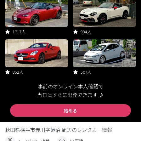
1717人
984人
852人
507人
事前のオンライン本人確認で
当日はすぐに出発できます ♪
始める
秋田県横手市赤川字鰌沼 周辺のレンタカー情報
3 レンタカー店舗
13 車種