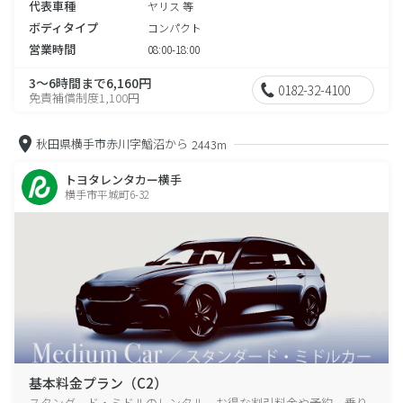
代表車種
ヤリス 等
ボディタイプ
コンパクト
営業時間
08:00-18:00
3～6時間まで6,160円
0182-32-4100
免責補償制度1,100円
秋田県横手市赤川字鰌沼から
2443m
トヨタレンタカー横手
横手市平城町6-32
基本料金プラン（C2）
スタンダード・ミドルのレンタル、お得な割引料金や予約、乗り