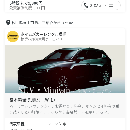
6時間まで9,900円
0182-32-4100
免責補償制度1,100円
秋田県横手市赤川字鰌沼から
3209m
タイムズカーレンタル横手
横手市婦気大堤字中田77-1
基本料金 免責別（W-1）
RV・ミニバンのレンタル、お得な割引料金、キャンセル料金や乗
り捨てなどの詳細は、こちらから各店舗にお電話ください。
代表車種
シエンタ 等