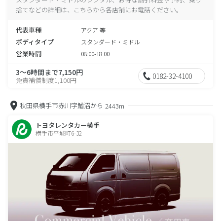
捨てなどの詳細は、こちらから各店舗にお電話ください。
代表車種
アクア 等
ボディタイプ
スタンダード・ミドル
営業時間
08:00-18:00
3～6時間まで7,150円
0182-32-4100
免責補償制度1,100円
秋田県横手市赤川字鰌沼から
2443m
トヨタレンタカー横手
横手市平城町6-32