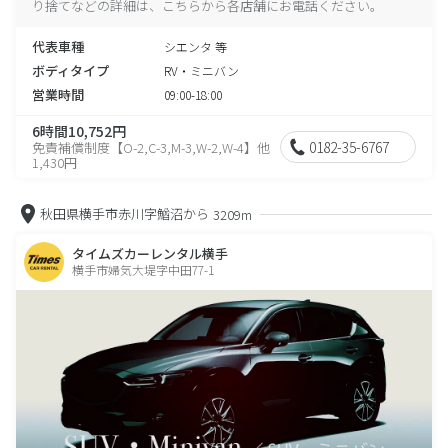
り捨てなどの詳細は、こちらから各店舗にお電話ください。
代表車種
シエンタ 等
ボディタイプ
RV・ミニバン
営業時間
09:00-18:00
6時間10,752円
0182-35-6767
免責補償制度【O-2,C-3,M-3,W-2,W-4】他
1,430円
秋田県横手市赤川字鰌沼から
3209m
タイムズカーレンタル横手
横手市婦気大堤字中田77-1