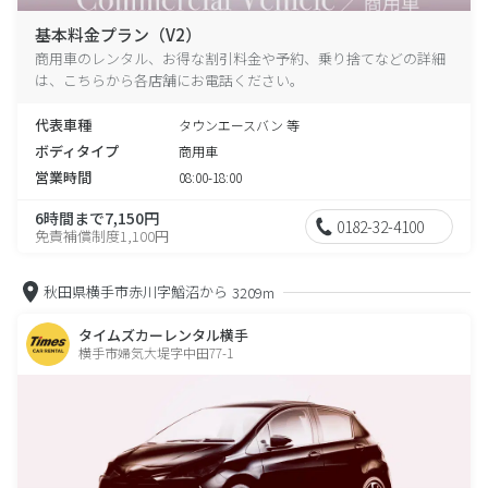
基本料金プラン（V2）
商用車のレンタル、お得な割引料金や予約、乗り捨てなどの詳細
は、こちらから各店舗にお電話ください。
代表車種
タウンエースバン 等
ボディタイプ
商用車
営業時間
08:00-18:00
6時間まで7,150円
0182-32-4100
免責補償制度1,100円
秋田県横手市赤川字鰌沼から
3209m
タイムズカーレンタル横手
横手市婦気大堤字中田77-1