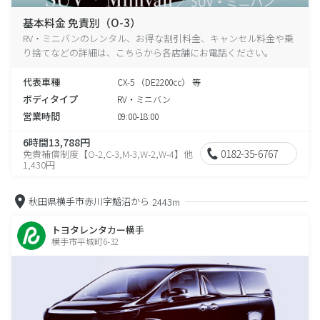
基本料金 免責別（O-3）
RV・ミニバンのレンタル、お得な割引料金、キャンセル料金や乗
り捨てなどの詳細は、こちらから各店舗にお電話ください。
代表車種
CX-5 （DE2200cc） 等
ボディタイプ
RV・ミニバン
営業時間
09:00-18:00
6時間13,788円
0182-35-6767
免責補償制度【O-2,C-3,M-3,W-2,W-4】他
1,430円
秋田県横手市赤川字鰌沼から
2443m
トヨタレンタカー横手
横手市平城町6-32