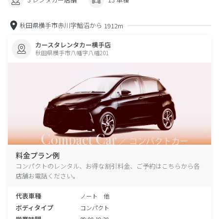
秋田県横手市赤川字鰌沼から
1912m
カースタレンタカー横手店
秋田県横手市八幡字八幡201
料金プラン例
コンパクトのレンタル、お得な割引料金、ご予約はこちらから各
店舗お電話ください。
代表車種
ノート 他
ボディタイプ
コンパクト