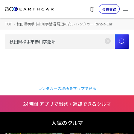
会員登録
TOP
›
秋田県横手市赤川字鰌沼 周辺の安い レンタカー Rent-a-Car
レンタカーの場所をマップで見る
24時間 アプリで出発・返却できるクルマ
人気のクルマ