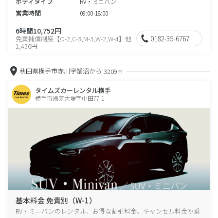
ボディタイプ
RV・ミニバン
営業時間
09:00-18:00
6時間10,752円
0182-35-6767
免責補償制度【O-2,C-3,M-3,W-2,W-4】他
1,430円
秋田県横手市赤川字鰌沼から
3209m
タイムズカーレンタル横手
横手市婦気大堤字中田77-1
基本料金 免責別（W-1）
RV・ミニバンのレンタル、お得な割引料金、キャンセル料金や乗