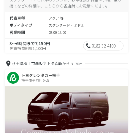
捨てなどの詳細は、こちらから各店舗にお電話ください。
代表車種
アクア 等
ボディタイプ
スタンダード・ミドル
営業時間
08:00-18:00
3～6時間まで7,150円
0182-32-4100
免責補償制度1,100円
秋田県横手市赤坂字下タ森崎から
3178m
トヨタレンタカー横手
横手市平城町6-32