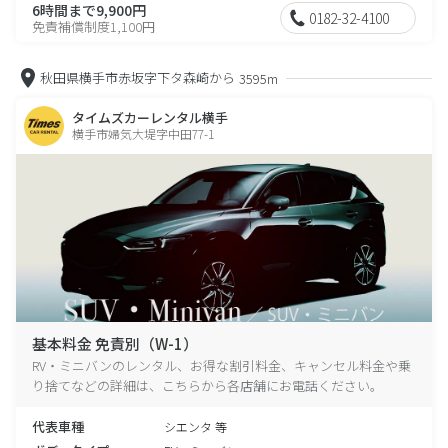
6時間まで9,900円
0182-32-4100
免責補償制度1,100円
秋田県横手市赤坂字下タ森崎から
3595m
タイムズカーレンタル横手
横手市婦気大堤字中田77-1
基本料金 免責別（W-1）
RV・ミニバンのレンタル、お得な割引料金、キャンセル料金や乗
り捨てなどの詳細は、こちらから各店舗にお電話ください。
代表車種
シエンタ 等