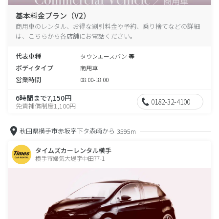
基本料金プラン（V2）
商用車のレンタル、お得な割引料金や予約、乗り捨てなどの詳細
は、こちらから各店舗にお電話ください。
代表車種
タウンエースバン 等
ボディタイプ
商用車
営業時間
08:00-18:00
6時間まで7,150円
0182-32-4100
免責補償制度1,100円
秋田県横手市赤坂字下タ森崎から
3595m
タイムズカーレンタル横手
横手市婦気大堤字中田77-1