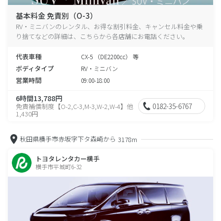
基本料金 免責別（O-3）
RV・ミニバンのレンタル、お得な割引料金、キャンセル料金や乗
り捨てなどの詳細は、こちらから各店舗にお電話ください。
代表車種
CX-5 （DE2200cc） 等
ボディタイプ
RV・ミニバン
営業時間
09:00-18:00
6時間13,788円
0182-35-6767
免責補償制度【O-2,C-3,M-3,W-2,W-4】他
1,430円
秋田県横手市赤坂字下タ森崎から
3178m
トヨタレンタカー横手
横手市平城町6-32