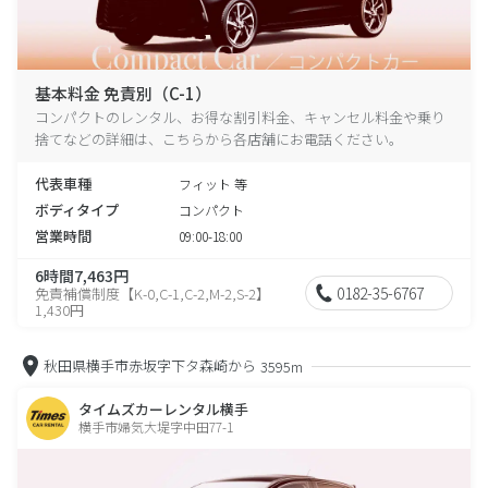
基本料金 免責別（C-1）
コンパクトのレンタル、お得な割引料金、キャンセル料金や乗り
捨てなどの詳細は、こちらから各店舗にお電話ください。
代表車種
フィット 等
ボディタイプ
コンパクト
営業時間
09:00-18:00
6時間7,463円
0182-35-6767
免責補償制度【K-0,C-1,C-2,M-2,S-2】
1,430円
秋田県横手市赤坂字下タ森崎から
3595m
タイムズカーレンタル横手
横手市婦気大堤字中田77-1