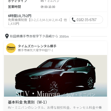
ボディタイプ
RV・ミニバン
営業時間
09:00-18:00
6時間10,752円
0182-35-6767
免責補償制度【O-2,C-3,M-3,W-2,W-4】他
1,430円
秋田県横手市赤坂字下タ森崎から
3595m
タイムズカーレンタル横手
横手市婦気大堤字中田77-1
基本料金 免責別（W-1）
RV・ミニバンのレンタル、お得な割引料金、キャンセル料金や乗