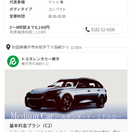
代表車種
ヤリス 等
ボディタイプ
コンパクト
営業時間
08:00-18:00
3～6時間まで6,160円
0182-32-4100
免責補償制度1,100円
秋田県横手市赤坂字下タ森崎から
3178m
トヨタレンタカー横手
横手市平城町6-32
基本料金プラン（C2）
スタンダード・ミドルのレンタル、お得な割引料金や予約、乗り