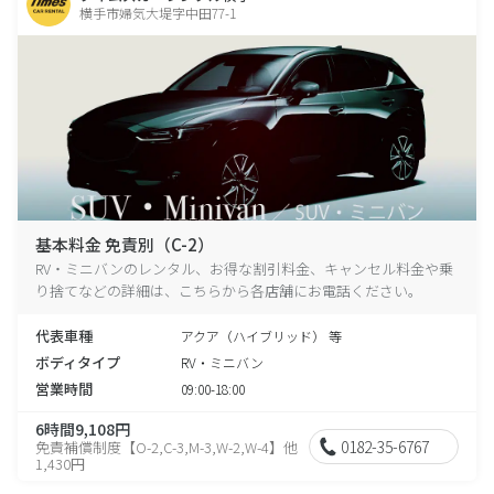
横手市婦気大堤字中田77-1
基本料金 免責別（C-2）
RV・ミニバンのレンタル、お得な割引料金、キャンセル料金や乗
り捨てなどの詳細は、こちらから各店舗にお電話ください。
代表車種
アクア（ハイブリッド） 等
ボディタイプ
RV・ミニバン
営業時間
09:00-18:00
6時間9,108円
0182-35-6767
免責補償制度【O-2,C-3,M-3,W-2,W-4】他
1,430円