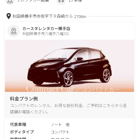
秋田県横手市赤坂字下タ森崎から
2706m
カースタレンタカー横手店
秋田県横手市八幡字八幡201
料金プラン例
コンパクトのレンタル、お得な割引料金、ご予約はこちらから各
店舗お電話ください。
代表車種
ノート 他
ボディタイプ
コンパクト