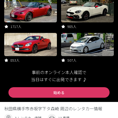
1717人
985人
853人
507人
事前のオンライン本人確認で
当日はすぐに出発できます ♪
始める
秋田県横手市赤坂字下タ森崎 周辺のレンタカー情報
3 レンタカー店舗
13 車種