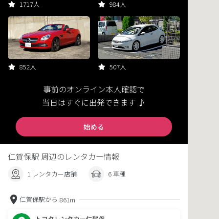
1717人
984人
852人
507人
事前のオンライン本人確認で
当日はすぐに出発できます ♪
始める
仁賀保駅 周辺のレンタカー情報
1 レンタカー店舗
6 車種
仁賀保駅から
861m
トヨタレンタカー仁賀保