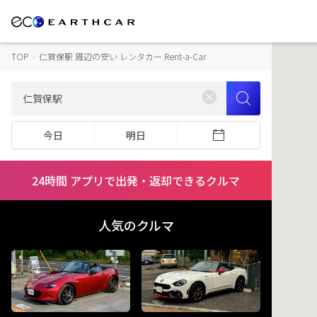
TOP
›
仁賀保駅 周辺の安い レンタカー Rent-a-Car
今日
明日
24時間 アプリで出発・返却できるクルマ
人気のクルマ