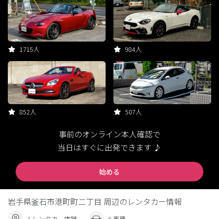
1715人
984人
852人
507人
事前のオンライン本人確認で
当日はすぐに出発できます ♪
始める
岩手県釜石市港町町二丁目 周辺のレンタカー情報
1 レンタカー店舗
6 車種