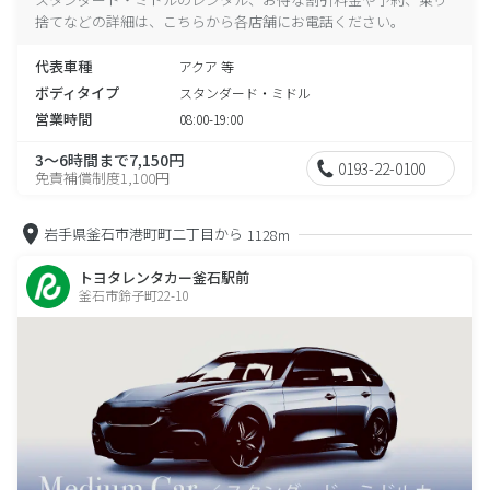
捨てなどの詳細は、こちらから各店舗にお電話ください。
代表車種
アクア 等
ボディタイプ
スタンダード・ミドル
営業時間
08:00-19:00
3～6時間まで7,150円
0193-22-0100
免責補償制度1,100円
岩手県釜石市港町町二丁目から
1128m
トヨタレンタカー釜石駅前
釜石市鈴子町22-10