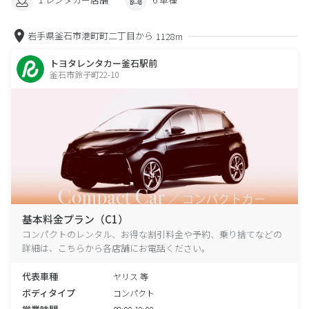
岩手県釜石市港町町二丁目から
1128m
トヨタレンタカー釜石駅前
釜石市鈴子町22-10
基本料金プラン（C1）
コンパクトのレンタル、お得な割引料金や予約、乗り捨てなどの
詳細は、こちらから各店舗にお電話ください。
代表車種
ヤリス 等
ボディタイプ
コンパクト