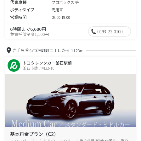
代表車種
プロボックス 等
ボディタイプ
商用車
営業時間
08:00-19:00
6時間まで6,600円
0193-22-0100
免責補償制度1,100円
岩手県釜石市港町町二丁目から
1128m
トヨタレンタカー釜石駅前
釜石市鈴子町22-10
基本料金プラン（C2）
スタンダード・ミドルのレンタル、お得な割引料金や予約、乗り