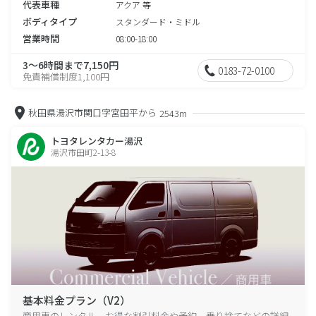
代表車種
アクア 等
ボディタイプ
スタンダード・ミドル
営業時間
08:00-18:00
3～6時間まで7,150円
0183-72-0100
免責補償制度1,100円
秋田県湯沢市関口字宮田平から
2543m
トヨタレンタカー湯沢
湯沢市田町2-13-8
基本料金プラン（V2）
商用車のレンタル、お得な割引料金や予約、乗り捨てなどの詳細