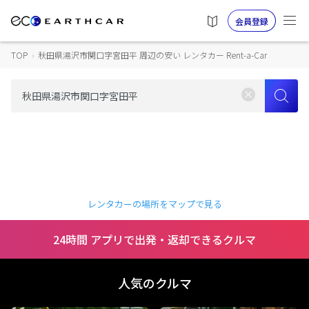
会員登録
TOP
›
秋田県湯沢市関口字宮田平 周辺の安い レンタカー Rent-a-Car
レンタカーの場所をマップで見る
24時間 アプリで出発・返却できるクルマ
人気のクルマ