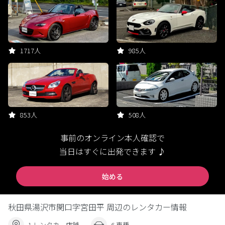
1717人
985人
853人
508人
事前のオンライン本人確認で
当日はすぐに出発できます ♪
始める
秋田県湯沢市関口字宮田平 周辺のレンタカー情報
1 レンタカー店舗
6 車種