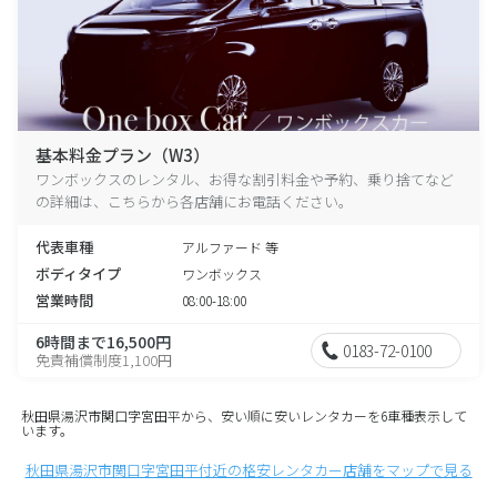
基本料金プラン（W3）
ワンボックスのレンタル、お得な割引料金や予約、乗り捨てなど
の詳細は、こちらから各店舗にお電話ください。
代表車種
アルファード 等
ボディタイプ
ワンボックス
営業時間
08:00-18:00
6時間まで16,500円
0183-72-0100
免責補償制度1,100円
秋田県湯沢市関口字宮田平から、安い順に安いレンタカーを6車種表示して
います。
秋田県湯沢市関口字宮田平付近の格安レンタカー店舗をマップで見る