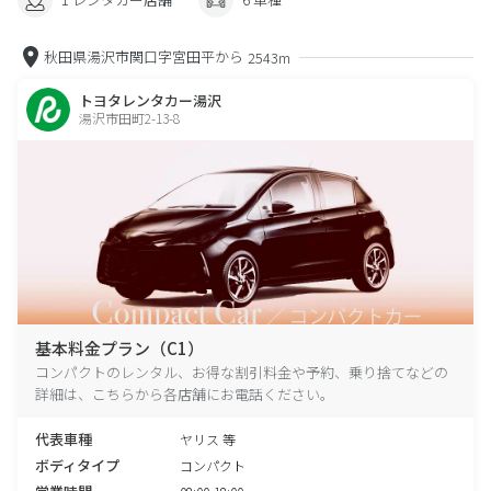
秋田県湯沢市関口字宮田平から
2543m
トヨタレンタカー湯沢
湯沢市田町2-13-8
基本料金プラン（C1）
コンパクトのレンタル、お得な割引料金や予約、乗り捨てなどの
詳細は、こちらから各店舗にお電話ください。
代表車種
ヤリス 等
ボディタイプ
コンパクト