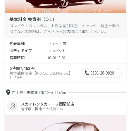
基本料金 免責別（C-1）
コンパクトのレンタル、お得な割引料金、キャンセル料金や乗り
捨てなどの詳細は、こちらから各店舗にお電話ください。
代表車種
フィット 等
ボディタイプ
コンパクト
営業時間
08:00-19:00
6時間7,463円
0191-26-0828
免責補償制度【K-0,C-1,C-2,M-2,S-2】
1,430円
岩手県一関市銅谷町から
1148m
スカイレンタカー一ノ関駅前店
岩手県一関市上大槻街3-33