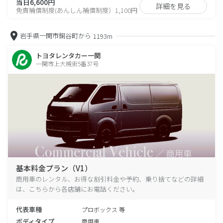
当日6,600円
詳細を見る
免責補償制度(あんしん補償制度）1,100円
岩手県一関市銅谷町から
1193m
トヨタレンタカー一関
一関市上大槻街5番37号
基本料金プラン（V1）
商用車のレンタル、お得な割引料金や予約、乗り捨てなどの詳細
は、こちらから各店舗にお電話ください。
代表車種
プロボックス 等
ボディタイプ
商用車