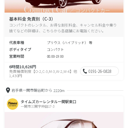
基本料金 免責別（C-3）
コンパクトのレンタル、お得な割引料金、キャンセル料金や乗り
捨てなどの詳細は、こちらから各店舗にお電話ください。
代表車種
プリウス（ハイブリッド） 等
ボディタイプ
コンパクト
営業時間
08:00-19:00
6時間10,626円
0191-26-0828
免責補償制度【O-2,C-3,M-3,W-2,W-4】他
1,430円
岩手県一関市銅谷町から
2220m
タイムズカーレンタル一関駅東口
一関市三関字仲田17-3