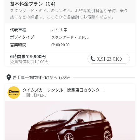
基本料金プラン（C4）
スタンダード・ミドルのレンタル、お得な割引料金や予約、乗り
捨てなどの詳細は、こちらから各店舗にお電話ください。
代表車種
カムリ 等
ボディタイプ
スタンダード・ミドル
営業時間
08:00-20:00
6時間まで9,900円
0191-23-0100
免責補償制度1,100円
岩手県一関市銅谷町から
1455m
タイムズカーレンタル一関駅東口カウンター
一関市柳町2-5