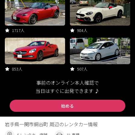
1717人
984人
853人
507人
事前のオンライン本人確認で
当日はすぐに出発できます ♪
始める
岩手県一関市銅谷町 周辺のレンタカー情報
6 レンタカー店舗
31 車種