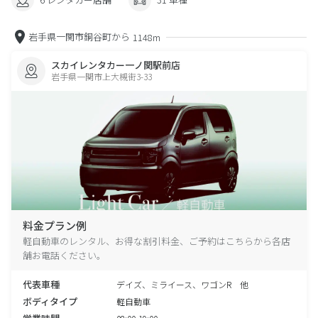
岩手県一関市銅谷町から
1148m
スカイレンタカー一ノ関駅前店
岩手県一関市上大槻街3-33
料金プラン例
軽自動車のレンタル、お得な割引料金、ご予約はこちらから各店
舗お電話ください。
代表車種
デイズ、ミライース、ワゴンR 他
ボディタイプ
軽自動車