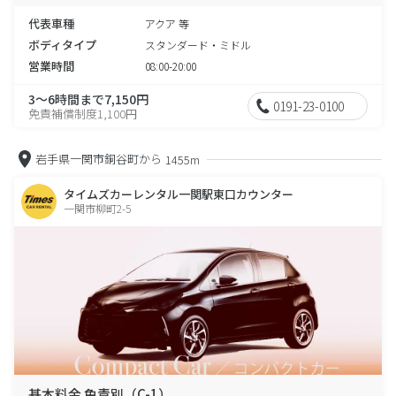
代表車種
アクア 等
ボディタイプ
スタンダード・ミドル
営業時間
08:00-20:00
3～6時間まで7,150円
0191-23-0100
免責補償制度1,100円
岩手県一関市銅谷町から
1455m
タイムズカーレンタル一関駅東口カウンター
一関市柳町2-5
基本料金 免責別（C-1）