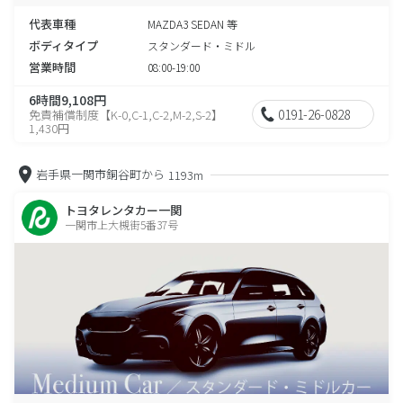
い。
代表車種
MAZDA3 SEDAN 等
ボディタイプ
スタンダード・ミドル
営業時間
08:00-19:00
6時間9,108円
0191-26-0828
免責補償制度【K-0,C-1,C-2,M-2,S-2】
1,430円
岩手県一関市銅谷町から
1193m
トヨタレンタカー一関
一関市上大槻街5番37号