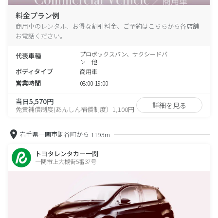
料金プラン例
商用車のレンタル、お得な割引料金、ご予約はこちらから各店舗
お電話ください。
プロボックスバン、サクシードバ
代表車種
ン 他
ボディタイプ
商用車
営業時間
08:00-19:00
当日5,570円
詳細を見る
免責補償制度(あんしん補償制度）1,100円
岩手県一関市銅谷町から
1193m
トヨタレンタカー一関
一関市上大槻街5番37号