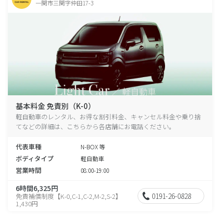
一関市三関字仲田17-3
基本料金 免責別（K-0）
軽自動車のレンタル、お得な割引料金、キャンセル料金や乗り捨
てなどの詳細は、こちらから各店舗にお電話ください。
代表車種
N-BOX 等
ボディタイプ
軽自動車
営業時間
08:00-19:00
6時間6,325円
0191-26-0828
免責補償制度【K-0,C-1,C-2,M-2,S-2】
1,430円