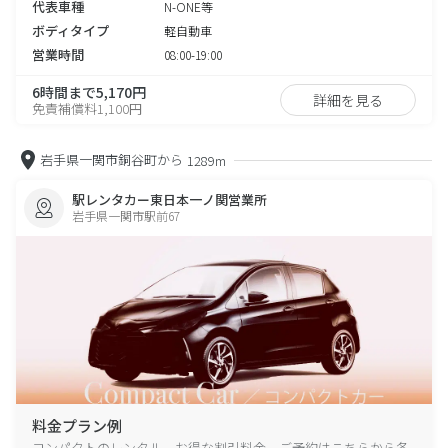
代表車種
N-ONE等
ボディタイプ
軽自動車
営業時間
08:00-19:00
6時間まで5,170円
詳細を見る
免責補償料1,100円
岩手県一関市銅谷町から
1289m
駅レンタカー東日本一ノ関営業所
岩手県一関市駅前67
料金プラン例
コンパクトのレンタル、お得な割引料金、ご予約はこちらから各