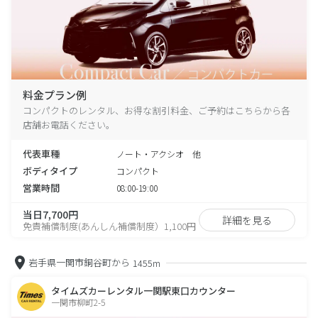
料金プラン例
コンパクトのレンタル、お得な割引料金、ご予約はこちらから各
店舗お電話ください。
代表車種
ノート・アクシオ 他
ボディタイプ
コンパクト
営業時間
08:00-19:00
当日7,700円
詳細を見る
免責補償制度(あんしん補償制度）1,100円
岩手県一関市銅谷町から
1455m
タイムズカーレンタル一関駅東口カウンター
一関市柳町2-5