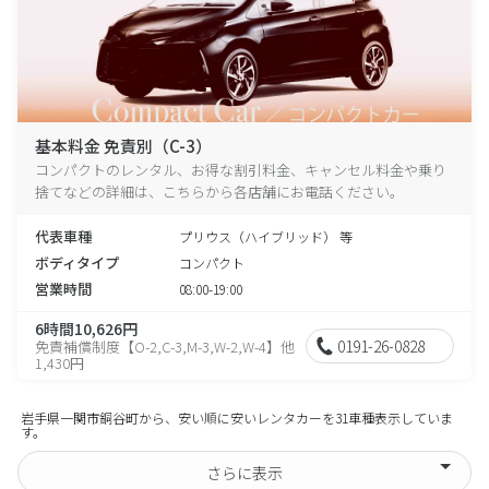
基本料金 免責別（C-3）
コンパクトのレンタル、お得な割引料金、キャンセル料金や乗り
捨てなどの詳細は、こちらから各店舗にお電話ください。
代表車種
プリウス（ハイブリッド） 等
ボディタイプ
コンパクト
営業時間
08:00-19:00
6時間10,626円
0191-26-0828
免責補償制度【O-2,C-3,M-3,W-2,W-4】他
1,430円
岩手県一関市銅谷町から、安い順に安いレンタカーを31車種表示していま
す。
さらに表示