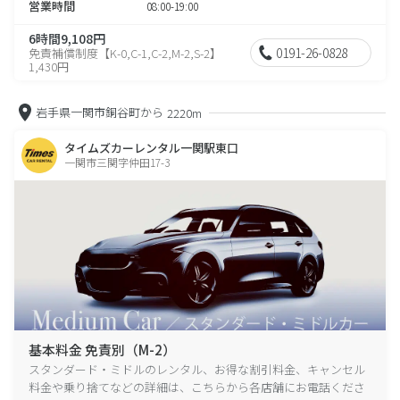
営業時間
08:00-19:00
6時間9,108円
0191-26-0828
免責補償制度【K-0,C-1,C-2,M-2,S-2】
1,430円
岩手県一関市銅谷町から
2220m
タイムズカーレンタル一関駅東口
一関市三関字仲田17-3
基本料金 免責別（M-2）
スタンダード・ミドルのレンタル、お得な割引料金、キャンセル
料金や乗り捨てなどの詳細は、こちらから各店舗にお電話くださ