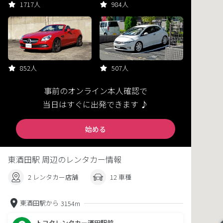
1717人
984人
852人
507人
事前のオンライン本人確認で
当日はすぐに出発できます ♪
始める
東酒田駅 周辺のレンタカー情報
2 レンタカー店舗
12 車種
東酒田駅から
3154m
トヨタレンタカー酒田駅前