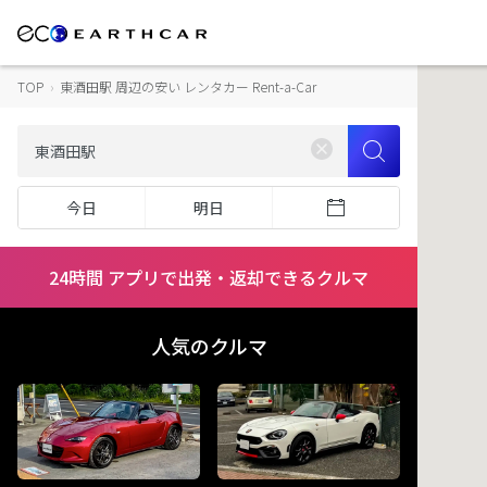
TOP
›
東酒田駅 周辺の安い レンタカー Rent-a-Car
今日
明日
24時間 アプリで出発・返却できるクルマ
人気のクルマ