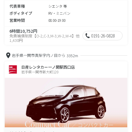
代表車種
シエンタ 等
ボディタイプ
RV・ミニバン
営業時間
08:00-19:00
6時間10,752円
0191-26-0828
免責補償制度【O-2,C-3,M-3,W-2,W-4】他
1,430円
岩手県一関市真柴字内ノ目から
3352m
日産レンタカー一ノ関駅西口店
岩手県一関市新大町120