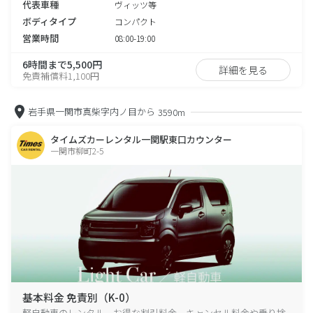
代表車種
ヴィッツ等
ボディタイプ
コンパクト
営業時間
08:00-19:00
6時間まで5,500円
詳細を見る
免責補償料1,100円
岩手県一関市真柴字内ノ目から
3590m
タイムズカーレンタル一関駅東口カウンター
一関市柳町2-5
基本料金 免責別（K-0）
軽自動車のレンタル、お得な割引料金、キャンセル料金や乗り捨