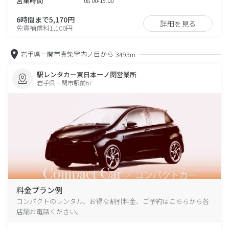
営業時間
08:00-19:00
6時間まで5,170円
詳細を見る
免責補償料1,100円
岩手県一関市真柴字内ノ目から
3493m
駅レンタカー東日本一ノ関営業所
岩手県一関市駅前67
料金プラン例
コンパクトのレンタル、お得な割引料金、ご予約はこちらから各
店舗お電話ください。