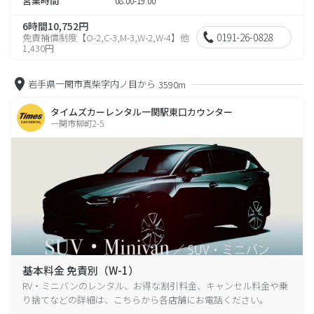
営業時間
08:00-19:00
6時間10,752円
0191-26-0828
免責補償制度【O-2,C-3,M-3,W-2,W-4】他
1,430円
岩手県一関市真柴字内ノ目から
3590m
タイムズカーレンタル一関駅東口カウンター
一関市柳町2-5
基本料金 免責別（W-1）
RV・ミニバンのレンタル、お得な割引料金、キャンセル料金や乗
り捨てなどの詳細は、こちらから各店舗にお電話ください。