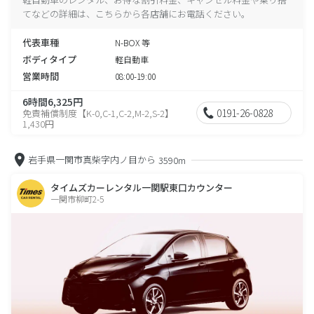
てなどの詳細は、こちらから各店舗にお電話ください。
代表車種
N-BOX 等
ボディタイプ
軽自動車
営業時間
08:00-19:00
6時間6,325円
0191-26-0828
免責補償制度【K-0,C-1,C-2,M-2,S-2】
1,430円
岩手県一関市真柴字内ノ目から
3590m
タイムズカーレンタル一関駅東口カウンター
一関市柳町2-5