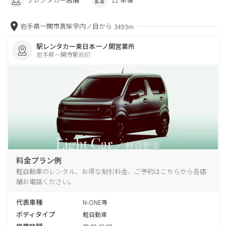
岩手県一関市真柴字内ノ目から
3493m
駅レンタカー東日本一ノ関営業所
岩手県一関市駅前67
料金プラン例
軽自動車のレンタル、お得な割引料金、ご予約はこちらから各店
舗お電話ください。
代表車種
N-ONE等
ボディタイプ
軽自動車