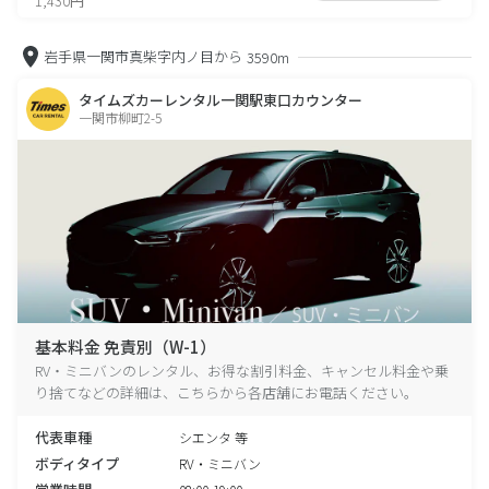
1,430円
岩手県一関市真柴字内ノ目から
3590m
タイムズカーレンタル一関駅東口カウンター
一関市柳町2-5
基本料金 免責別（W-1）
RV・ミニバンのレンタル、お得な割引料金、キャンセル料金や乗
り捨てなどの詳細は、こちらから各店舗にお電話ください。
代表車種
シエンタ 等
ボディタイプ
RV・ミニバン