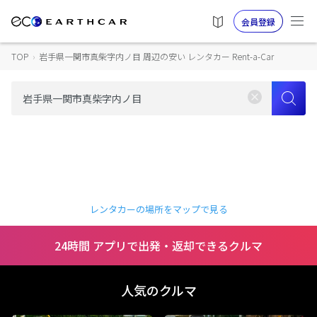
会員登録
TOP
›
岩手県一関市真柴字内ノ目 周辺の安い レンタカー Rent-a-Car
レンタカーの場所をマップで見る
24時間 アプリで出発・返却できるクルマ
人気のクルマ