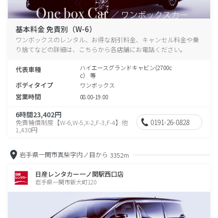
基本料金 免責別（W-6）
ワンボックスのレンタル、お得な割引料金、キャンセル料金や乗
り捨てなどの詳細は、こちらから各店舗にお電話ください。
ハイエースグランドキャビン(2700c
代表車種
c） 等
ボディタイプ
ワンボックス
営業時間
08:00-19:00
6時間23,402円
0191-26-0828
免責補償制度【W-6,W-5,X-2,F-3,F-4】他
1,430円
岩手県一関市真柴字内ノ目から
3352m
日産レンタカー一ノ関駅西口店
岩手県一関市新大町120