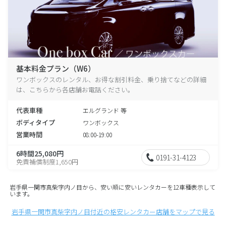
基本料金プラン（W6）
ワンボックスのレンタル、お得な割引料金、乗り捨てなどの詳細
は、こちらから各店舗お電話ください。
代表車種
エルグランド 等
ボディタイプ
ワンボックス
営業時間
08:00-19:00
6時間25,080円
0191-31-4123
免責補償制度1,650円
岩手県一関市真柴字内ノ目から、安い順に安いレンタカーを12車種表示して
います。
岩手県一関市真柴字内ノ目付近の格安レンタカー店舗をマップで見る