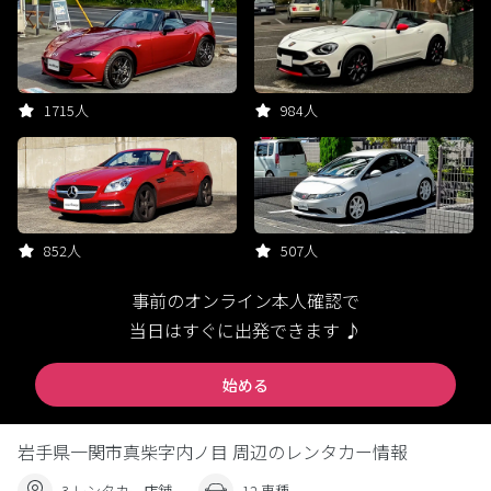
1715人
984人
852人
507人
事前のオンライン本人確認で
当日はすぐに出発できます ♪
始める
岩手県一関市真柴字内ノ目 周辺のレンタカー情報
3 レンタカー店舗
12 車種