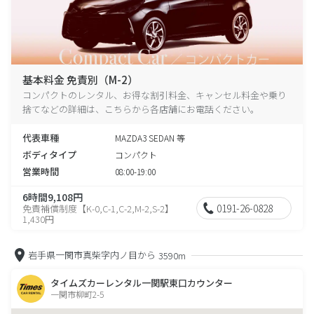
基本料金 免責別（M-2）
コンパクトのレンタル、お得な割引料金、キャンセル料金や乗り
捨てなどの詳細は、こちらから各店舗にお電話ください。
代表車種
MAZDA3 SEDAN 等
ボディタイプ
コンパクト
営業時間
08:00-19:00
6時間9,108円
0191-26-0828
免責補償制度【K-0,C-1,C-2,M-2,S-2】
1,430円
岩手県一関市真柴字内ノ目から
3590m
タイムズカーレンタル一関駅東口カウンター
一関市柳町2-5