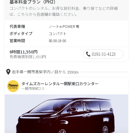
基本料金プラン（PH2）
コンパクトのレンタル、お得な割引料金、乗り捨てなどの詳細
は、こちらから各店舗お電話ください。
代表車種
ノートe-POWER 等
ボディタイプ
コンパクト
営業時間
08:00-19:00
6時間11,550円
0191-31-4123
免責補償制度1,650円
岩手県一関市真柴字内ノ目から
3590m
タイムズカーレンタル一関駅東口カウンター
一関市柳町2-5