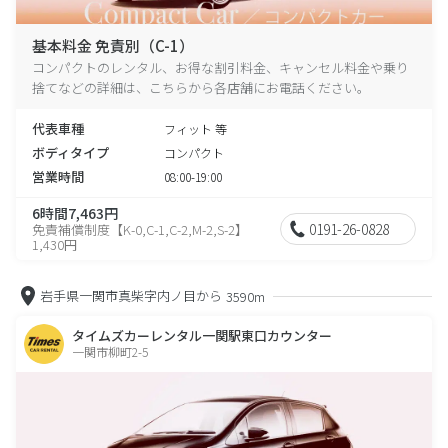
基本料金 免責別（C-1）
コンパクトのレンタル、お得な割引料金、キャンセル料金や乗り
捨てなどの詳細は、こちらから各店舗にお電話ください。
代表車種
フィット 等
ボディタイプ
コンパクト
営業時間
08:00-19:00
6時間7,463円
0191-26-0828
免責補償制度【K-0,C-1,C-2,M-2,S-2】
1,430円
岩手県一関市真柴字内ノ目から
3590m
タイムズカーレンタル一関駅東口カウンター
一関市柳町2-5