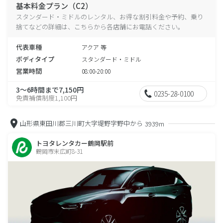
基本料金プラン（C2）
スタンダード・ミドルのレンタル、お得な割引料金や予約、乗り
捨てなどの詳細は、こちらから各店舗にお電話ください。
代表車種
アクア 等
ボディタイプ
スタンダード・ミドル
営業時間
08:00-20:00
3～6時間まで7,150円
0235-28-0100
免責補償制度1,100円
山形県東田川郡三川町大字堤野字野中から
3939m
トヨタレンタカー鶴岡駅前
鶴岡市末広町8-31