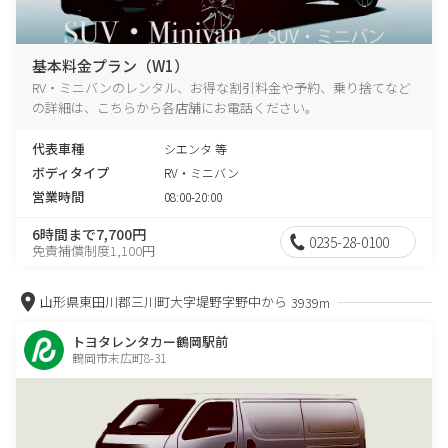
基本料金プラン（W1）
RV・ミニバンのレンタル、お得な割引料金や予約、乗り捨てなど
の詳細は、こちらから各店舗にお電話ください。
代表車種
シエンタ 等
ボディタイプ
RV・ミニバン
営業時間
08:00-20:00
6時間まで7,700円
0235-28-0100
免責補償制度1,100円
山形県東田川郡三川町大字堤野字野中から
3939m
トヨタレンタカー鶴岡駅前
鶴岡市末広町8-31