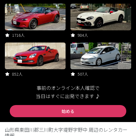
1716人
984人
852人
507人
事前のオンライン本人確認で
当日はすぐに出発できます ♪
始める
山形県東田川郡三川町大字堤野字野中 周辺のレンタカー
情報