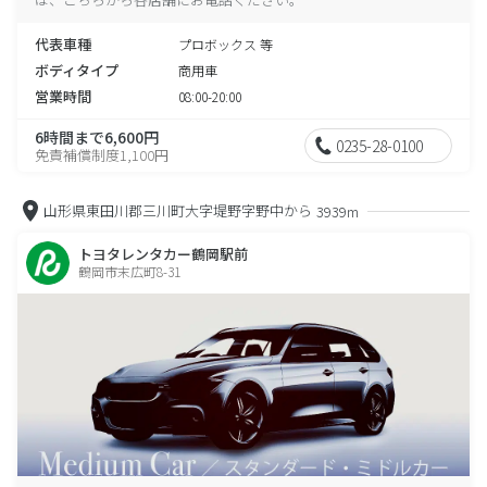
代表車種
プロボックス 等
ボディタイプ
商用車
営業時間
08:00-20:00
6時間まで6,600円
0235-28-0100
免責補償制度1,100円
山形県東田川郡三川町大字堤野字野中から
3939m
トヨタレンタカー鶴岡駅前
鶴岡市末広町8-31