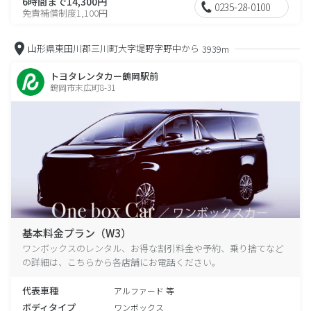
6時間まで14,300円
0235-28-0100
免責補償制度1,100円
山形県東田川郡三川町大字堤野字野中から
3939m
トヨタレンタカー鶴岡駅前
鶴岡市末広町8-31
基本料金プラン（W3）
ワンボックスのレンタル、お得な割引料金や予約、乗り捨てなど
の詳細は、こちらから各店舗にお電話ください。
代表車種
アルファード 等
ボディタイプ
ワンボックス