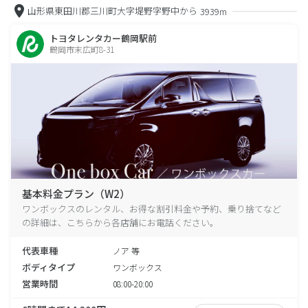
山形県東田川郡三川町大字堤野字野中から
3939m
トヨタレンタカー鶴岡駅前
鶴岡市末広町8-31
基本料金プラン（W2）
ワンボックスのレンタル、お得な割引料金や予約、乗り捨てなど
の詳細は、こちらから各店舗にお電話ください。
代表車種
ノア 等
ボディタイプ
ワンボックス
営業時間
08:00-20:00