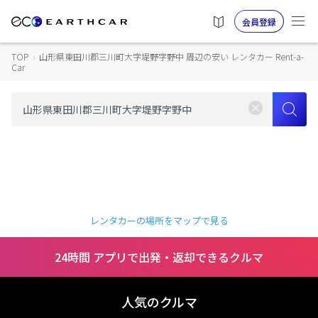
会員登録
TOP
›
山形県東田川郡三川町大字堤野字野中 周辺の安い レンタカー Rent-a-
Car
レンタカーの場所をマップで見る
24時間 アプリで出発・返却できるクルマ
人気のクルマ