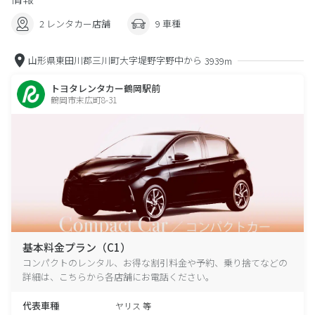
2 レンタカー店舗
9 車種
山形県東田川郡三川町大字堤野字野中から
3939m
トヨタレンタカー鶴岡駅前
鶴岡市末広町8-31
基本料金プラン（C1）
コンパクトのレンタル、お得な割引料金や予約、乗り捨てなどの
詳細は、こちらから各店舗にお電話ください。
代表車種
ヤリス 等